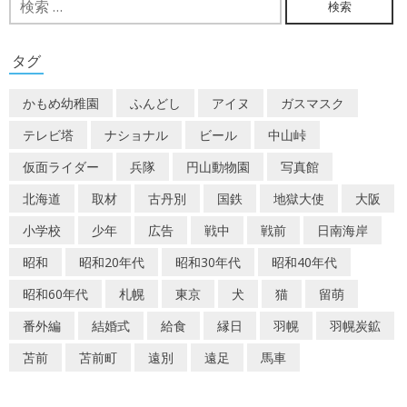
ビ
索:
ゲ
タグ
ー
かもめ幼稚園
ふんどし
アイヌ
ガスマスク
シ
テレビ塔
ナショナル
ビール
中山峠
ョ
仮面ライダー
兵隊
円山動物園
写真館
ン
北海道
取材
古丹別
国鉄
地獄大使
大阪
小学校
少年
広告
戦中
戦前
日南海岸
昭和
昭和20年代
昭和30年代
昭和40年代
昭和60年代
札幌
東京
犬
猫
留萌
番外編
結婚式
給食
縁日
羽幌
羽幌炭鉱
苫前
苫前町
遠別
遠足
馬車