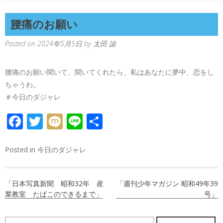
腰痛のお願い
Posted on
2024年5月5日
by
太田 諭
腰痛のお願い聞いて、聞いてくれたら、私はあなたに夢中、恋をし
ちゃうわ。
＃今日のダジャレ
FACEBOOK
TWITTER
MIXI
LINE
共
有
Posted in
今日のダジャレ
投
「日本写真新聞 昭和32年 産
「週刊少年マガジン 昭和49年39
稿
業教室 たばこのできるまで」
号」
ナ
検