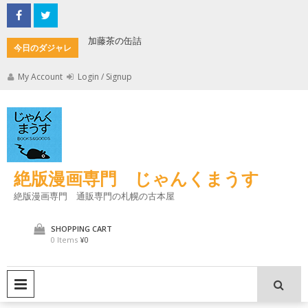
Skip
to
content
加藤茶の缶詰
君とよく
今日のダジャレ
My Account
Login / Signup
絶版漫画専門 じゃんくまうす
絶版漫画専門 通販専門の札幌の古本屋
SHOPPING CART
0 Items
¥0
PRIMARY MENU