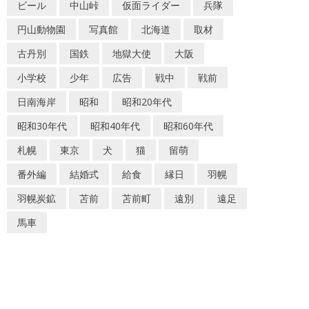
ビール
中山峠
仮面ライダー
兵隊
円山動物園
写真館
北海道
取材
古丹別
国鉄
地獄大使
大阪
小学校
少年
広告
戦中
戦前
日南海岸
昭和
昭和20年代
昭和30年代
昭和40年代
昭和60年代
札幌
東京
犬
猫
留萌
番外編
結婚式
給食
縁日
羽幌
羽幌炭鉱
苫前
苫前町
遠別
遠足
馬車