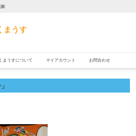
死圏
縄文式子機
くまうす
くまうすについて
マイアカウント
お問合わせ
号」