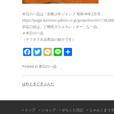
本日の一品は「別冊少年ジャンプ 昭和49年2月号」
https://page.auctions.yahoo.co.jp/jp/auction/m113828
折込口絵は、ど根性ガエルカレンダー、な一品。
＃本日の一品
（ヤフオク出品商品の紹介です）
FACEBOOK
TWITTER
MIXI
LINE
共
有
Posted in
本日の一品
投
はれときどきぶんた
稿
ナ
ビ
トップ
ショップ
がらくた日記
じゃんくまう