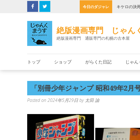
Skip
と朱里エイコ
キケロの決
今日のダジャレ
to
content
絶版漫画専門 じゃん
絶版漫画専門 通販専門の札幌の古本屋
トップ
ショップ
がらくた日記
じゃん
「別冊少年ジャンプ 昭和49年2月
Posted on
2024年5月29日
by
太田 諭