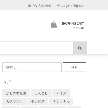
My Account
Login / Signup
加藤茶の缶詰
SHOPPING CART
0 Items
¥0
検
索:
タグ
かもめ幼稚園
ふんどし
アイヌ
ガスマスク
テレビ塔
ナショナル