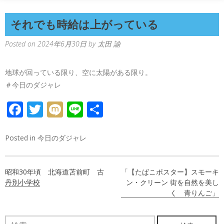
それでも時給は上がっている
Posted on
2024年6月30日
by
太田 諭
地球が回っている限り、空に太陽がある限り。
＃今日のダジャレ
FACEBOOK
TWITTER
MIXI
LINE
共
有
Posted in
今日のダジャレ
投
昭和30年頃 北海道苫前町 古
「【たばこポスター】スモーキ
稿
丹別小学校
ン・クリーン 街を自然を美し
く 青りんご」
ナ
ビ
検