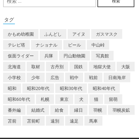
索:
ゲ
ー
タグ
シ
かもめ幼稚園
ふんどし
アイヌ
ガスマスク
ョ
テレビ塔
ナショナル
ビール
中山峠
ン
仮面ライダー
兵隊
円山動物園
写真館
北海道
取材
古丹別
国鉄
地獄大使
大阪
小学校
少年
広告
戦中
戦前
日南海岸
昭和
昭和20年代
昭和30年代
昭和40年代
昭和60年代
札幌
東京
犬
猫
留萌
番外編
結婚式
給食
縁日
羽幌
羽幌炭鉱
苫前
苫前町
遠別
遠足
馬車