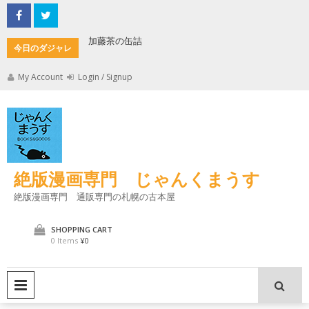
Skip
to
content
加藤茶の缶詰
君とよく
今日のダジャレ
My Account
Login / Signup
絶版漫画専門 じゃんくまうす
絶版漫画専門 通販専門の札幌の古本屋
SHOPPING CART
0 Items
¥0
PRIMARY MENU