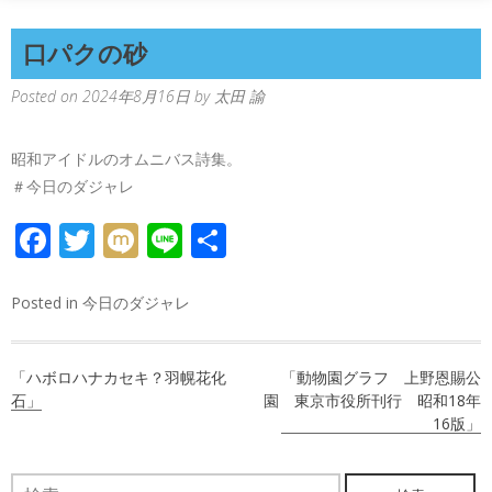
口パクの砂
Posted on
2024年8月16日
by
太田 諭
昭和アイドルのオムニバス詩集。
＃今日のダジャレ
FACEBOOK
TWITTER
MIXI
LINE
共
有
Posted in
今日のダジャレ
投
「ハボロハナカセキ？羽幌花化
「動物園グラフ 上野恩賜公
稿
石」
園 東京市役所刊行 昭和18年
16版」
ナ
ビ
検