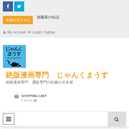
Skip
to
content
加藤茶の缶詰
君とよく
今日のダジャレ
My Account
Login / Signup
絶版漫画専門 じゃんくまうす
絶版漫画専門 通販専門の札幌の古本屋
SHOPPING CART
0 Items
¥0
PRIMARY MENU