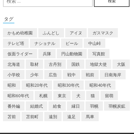
索:
ゲ
ー
タグ
シ
かもめ幼稚園
ふんどし
アイヌ
ガスマスク
ョ
テレビ塔
ナショナル
ビール
中山峠
ン
仮面ライダー
兵隊
円山動物園
写真館
北海道
取材
古丹別
国鉄
地獄大使
大阪
小学校
少年
広告
戦中
戦前
日南海岸
昭和
昭和20年代
昭和30年代
昭和40年代
昭和60年代
札幌
東京
犬
猫
留萌
番外編
結婚式
給食
縁日
羽幌
羽幌炭鉱
苫前
苫前町
遠別
遠足
馬車