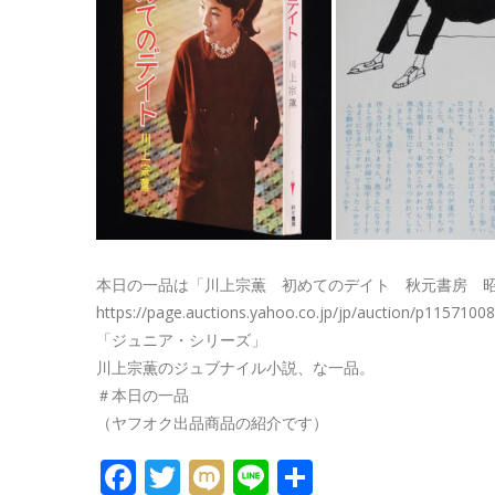
本日の一品は「川上宗薫 初めてのデイト 秋元書房 昭
https://page.auctions.yahoo.co.jp/jp/auction/p1157100
「ジュニア・シリーズ」
川上宗薫のジュブナイル小説、な一品。
＃本日の一品
（ヤフオク出品商品の紹介です）
FACEBOOK
TWITTER
MIXI
LINE
共