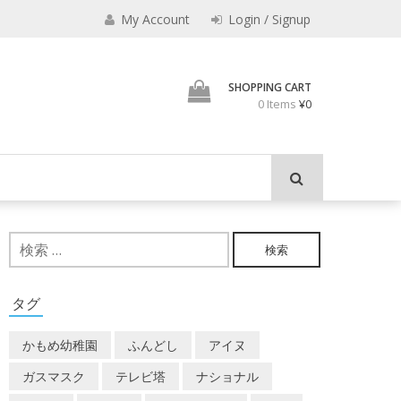
えなり
My Account
Login / Signup
魔法使いのべし
SHOPPING CART
0 Items
¥0
検
索:
タグ
かもめ幼稚園
ふんどし
アイヌ
ガスマスク
テレビ塔
ナショナル