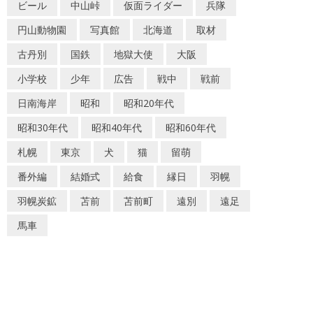
ビール
中山峠
仮面ライダー
兵隊
円山動物園
写真館
北海道
取材
古丹別
国鉄
地獄大使
大阪
小学校
少年
広告
戦中
戦前
日南海岸
昭和
昭和20年代
昭和30年代
昭和40年代
昭和60年代
札幌
東京
犬
猫
留萌
番外編
結婚式
給食
縁日
羽幌
羽幌炭鉱
苫前
苫前町
遠別
遠足
馬車