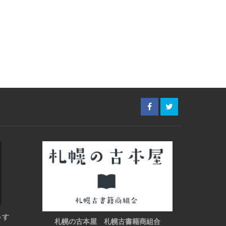
うす
札幌の古本屋 札幌古書籍商組合