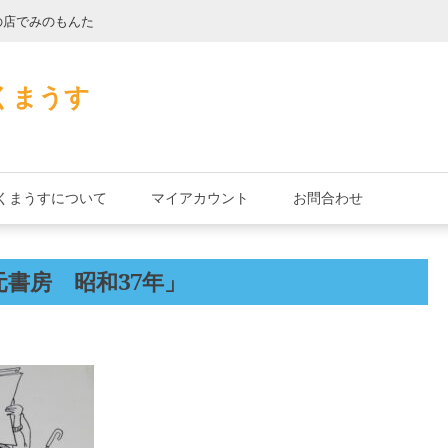
の店でみのもんた
壁に耳あり障子に
くまうす
くまうすについて
マイアカウント
お問合わせ
書房 昭和37年」