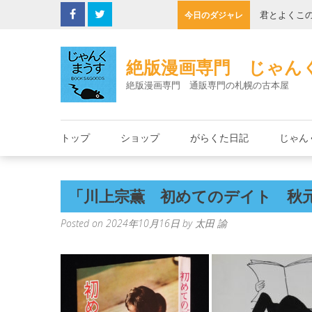
Skip
の缶詰
君とよくこ
今日のダジャレ
to
content
絶版漫画専門 じゃん
絶版漫画専門 通販専門の札幌の古本屋
トップ
ショップ
がらくた日記
じゃん
「川上宗薫 初めてのデイト 秋元
Posted on
2024年10月16日
by
太田 諭