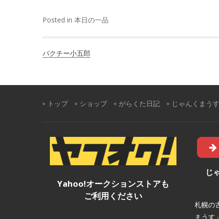
有
Posted in
本日の一品
投
パクチー小五郎
稿
ナ
ビ
トップ
ショップ
がらくた日記
じゃんくまう
ゲ
ー
シ
ョ
じ
Yahoo!オークションストアも
ン
ご利用ください
札幌の
まうす