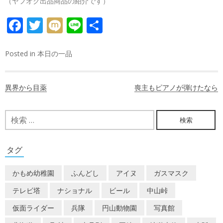
（ヤフオク出品商品の紹介です）
FACEBOOK
TWITTER
MIXI
LINE
共
有
Posted in
本日の一品
投
異界から目薬
喪主もピアノが弾けたなら
稿
ナ
検
索:
ビ
ゲ
タグ
ー
かもめ幼稚園
ふんどし
アイヌ
ガスマスク
シ
テレビ塔
ナショナル
ビール
中山峠
ョ
仮面ライダー
兵隊
円山動物園
写真館
ン