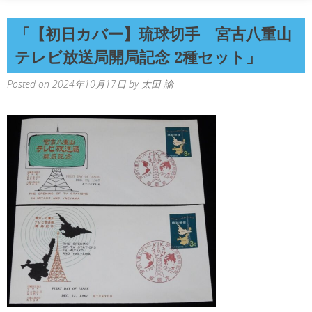
「【初日カバー】琉球切手 宮古八重山
テレビ放送局開局記念 2種セット」
Posted on
2024年10月17日
by
太田 諭