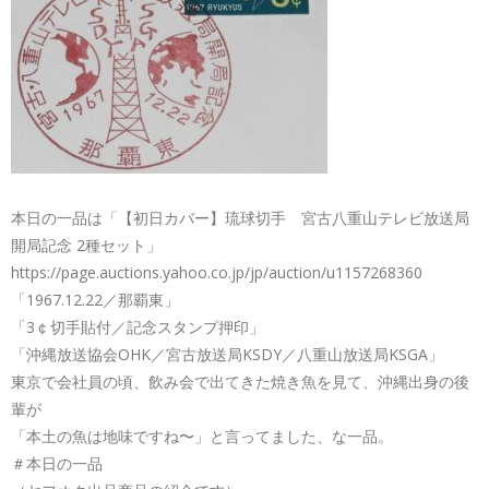
本日の一品は「【初日カバー】琉球切手 宮古八重山テレビ放送局
開局記念 2種セット」
https://page.auctions.yahoo.co.jp/jp/auction/u1157268360
「1967.12.22／那覇東」
「3￠切手貼付／記念スタンプ押印」
「沖縄放送協会OHK／宮古放送局KSDY／八重山放送局KSGA」
東京で会社員の頃、飲み会で出てきた焼き魚を見て、沖縄出身の後
輩が
「本土の魚は地味ですね〜」と言ってました、な一品。
＃本日の一品