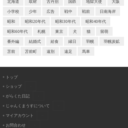
北海道
取材
古丹別
国鉄
地獄大使
大阪
小学校
少年
広告
戦中
戦前
日南海岸
昭和
昭和20年代
昭和30年代
昭和40年代
昭和60年代
札幌
東京
犬
猫
留萌
番外編
結婚式
給食
縁日
羽幌
羽幌炭鉱
苫前
苫前町
遠別
遠足
馬車
トップ
ショップ
がらくた日記
じゃんくまうすについて
マイアカウント
お問合わせ