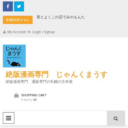
Skip
to
content
君とよくこの店でみのもんた
壁に耳あ
今日のダジャレ
My Account
Login / Signup
絶版漫画専門 じゃんくまうす
絶版漫画専門 通販専門の札幌の古本屋
SHOPPING CART
0 Items
¥0
PRIMARY MENU