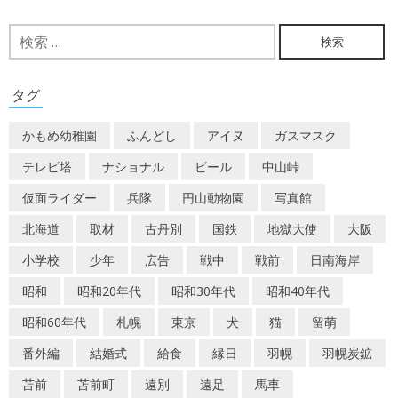
稿
ナ
検
索:
ビ
ゲ
タグ
ー
かもめ幼稚園
ふんどし
アイヌ
ガスマスク
シ
テレビ塔
ナショナル
ビール
中山峠
ョ
仮面ライダー
兵隊
円山動物園
写真館
ン
北海道
取材
古丹別
国鉄
地獄大使
大阪
小学校
少年
広告
戦中
戦前
日南海岸
昭和
昭和20年代
昭和30年代
昭和40年代
昭和60年代
札幌
東京
犬
猫
留萌
番外編
結婚式
給食
縁日
羽幌
羽幌炭鉱
苫前
苫前町
遠別
遠足
馬車