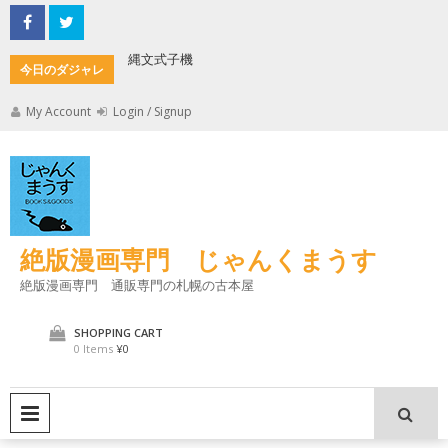
Skip
to
content
縄文式子機
加藤茶の
今日のダジャレ
My Account
Login / Signup
絶版漫画専門 じゃんくまうす
絶版漫画専門 通販専門の札幌の古本屋
SHOPPING CART
0 Items
¥0
PRIMARY MENU