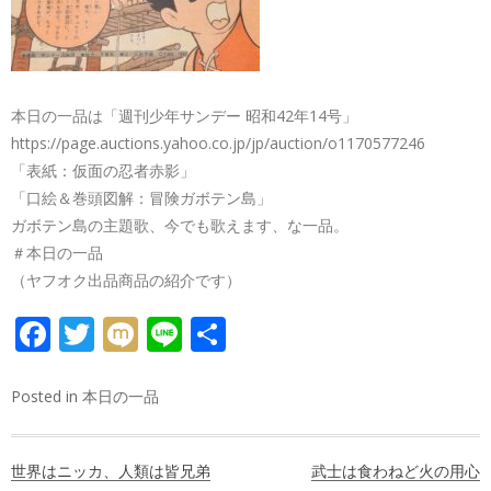
本日の一品は「週刊少年サンデー 昭和42年14号」
https://page.auctions.yahoo.co.jp/jp/auction/o1170577246
「表紙：仮面の忍者赤影」
「口絵＆巻頭図解：冒険ガボテン島」
ガボテン島の主題歌、今でも歌えます、な一品。
＃本日の一品
（ヤフオク出品商品の紹介です）
FACEBOOK
TWITTER
MIXI
LINE
共
有
Posted in
本日の一品
投
世界はニッカ、人類は皆兄弟
武士は食わねど火の用心