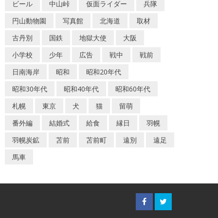
ビール
中山峠
仮面ライダー
兵隊
円山動物園
写真館
北海道
取材
古丹別
国鉄
地獄大使
大阪
小学校
少年
広告
戦中
戦前
日南海岸
昭和
昭和20年代
昭和30年代
昭和40年代
昭和60年代
札幌
東京
犬
猫
留萌
番外編
結婚式
給食
縁日
羽幌
羽幌炭鉱
苫前
苫前町
遠別
遠足
馬車