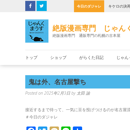
Skip
と朱里エイコ
キケロの決
今日のダジャレ
to
content
絶版漫画専門 じゃん
絶版漫画専門 通販専門の札幌の古本屋
トップ
ショップ
がらくた日記
じゃん
鬼は外、名古屋撃ち
Posted on
2025年2月3日
by
太田 諭
接近するまで待って、一気に豆を投げつけるのが名古屋
＃今日のダジャレ