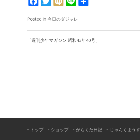
FACEBOOK
TWITTER
MIXI
LINE
共
有
Posted in
今日のダジャレ
投
「週刊少年マガジン 昭和43年40号」
稿
ナ
ビ
ゲ
ー
シ
ョ
ン
トップ
ショップ
がらくた日記
じゃんくまう