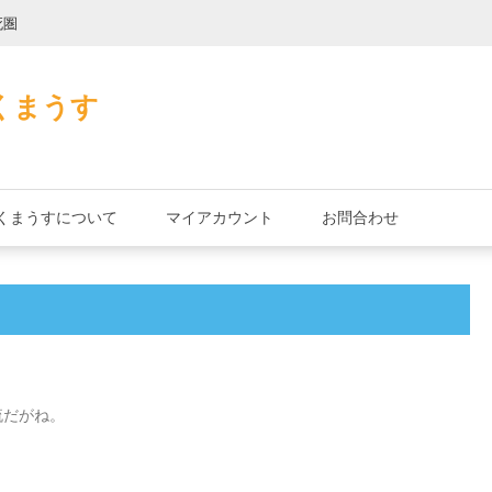
死圏
縄文式子機
くまうす
くまうすについて
マイアカウント
お問合わせ
流だがね。