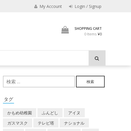
My Account
Login / Signup
加藤茶の缶詰
SHOPPING CART
0 Items
¥0
検
索:
タグ
かもめ幼稚園
ふんどし
アイヌ
ガスマスク
テレビ塔
ナショナル