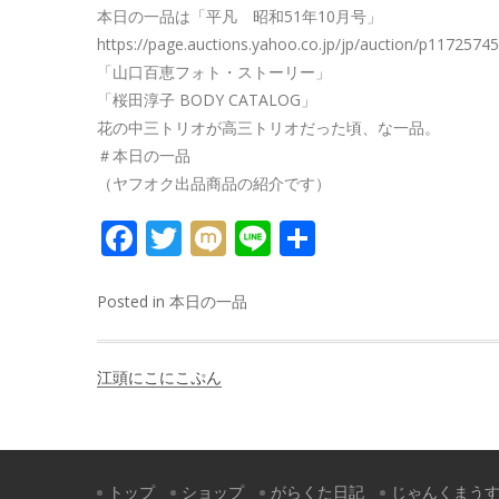
本日の一品は「平凡 昭和51年10月号」
https://page.auctions.yahoo.co.jp/jp/auction/p1172574
「山口百恵フォト・ストーリー」
「桜田淳子 BODY CATALOG」
花の中三トリオが高三トリオだった頃、な一品。
＃本日の一品
（ヤフオク出品商品の紹介です）
FACEBOOK
TWITTER
MIXI
LINE
共
有
Posted in
本日の一品
投
江頭にこにこぷん
稿
ナ
ビ
トップ
ショップ
がらくた日記
じゃんくまう