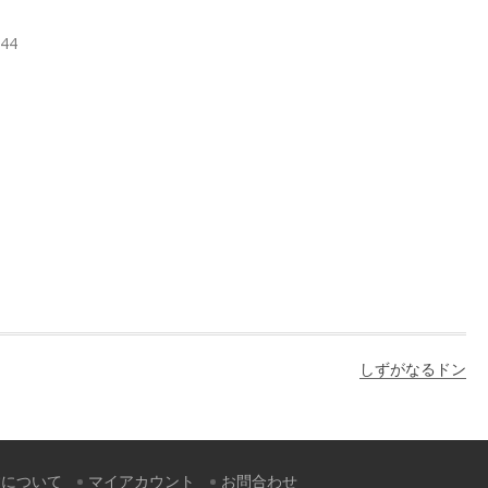
544
しずがなるドン
すについて
マイアカウント
お問合わせ