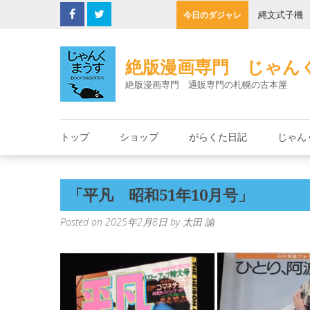
Skip
の決死圏
縄文式子機
今日のダジャレ
to
content
絶版漫画専門 じゃん
絶版漫画専門 通販専門の札幌の古本屋
トップ
ショップ
がらくた日記
じゃん
「平凡 昭和51年10月号」
Posted on
2025年2月8日
by
太田 諭