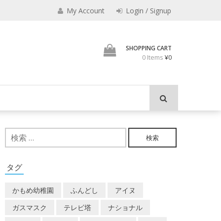
My Account
Login / Signup
君とよくこの店でみのも
SHOPPING CART
0 Items
¥0
検
索:
タグ
かもめ幼稚園
ふんどし
アイヌ
ガスマスク
テレビ塔
ナショナル