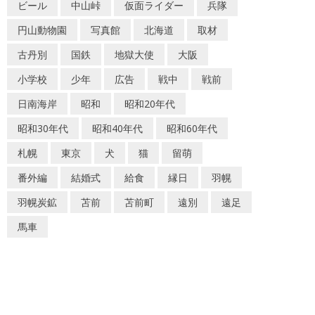
ビール
中山峠
仮面ライダー
兵隊
円山動物園
写真館
北海道
取材
古丹別
国鉄
地獄大使
大阪
小学校
少年
広告
戦中
戦前
日南海岸
昭和
昭和20年代
昭和30年代
昭和40年代
昭和60年代
札幌
東京
犬
猫
留萌
番外編
結婚式
給食
縁日
羽幌
羽幌炭鉱
苫前
苫前町
遠別
遠足
馬車