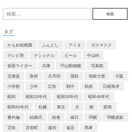
稿
ナ
検
索:
ビ
ゲ
タグ
ー
かもめ幼稚園
ふんどし
アイヌ
ガスマスク
シ
テレビ塔
ナショナル
ビール
中山峠
ョ
仮面ライダー
兵隊
円山動物園
写真館
ン
北海道
取材
古丹別
国鉄
地獄大使
大阪
小学校
少年
広告
戦中
戦前
日南海岸
昭和
昭和20年代
昭和30年代
昭和40年代
昭和60年代
札幌
東京
犬
猫
留萌
番外編
結婚式
給食
縁日
羽幌
羽幌炭鉱
苫前
苫前町
遠別
遠足
馬車