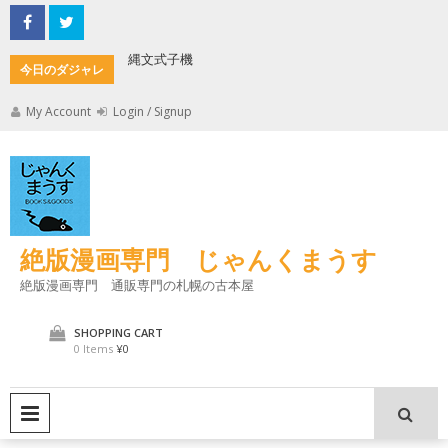
Skip
to
content
縄文式子機
加藤茶の
今日のダジャレ
My Account
Login / Signup
絶版漫画専門 じゃんくまうす
絶版漫画専門 通販専門の札幌の古本屋
SHOPPING CART
0 Items
¥0
PRIMARY MENU