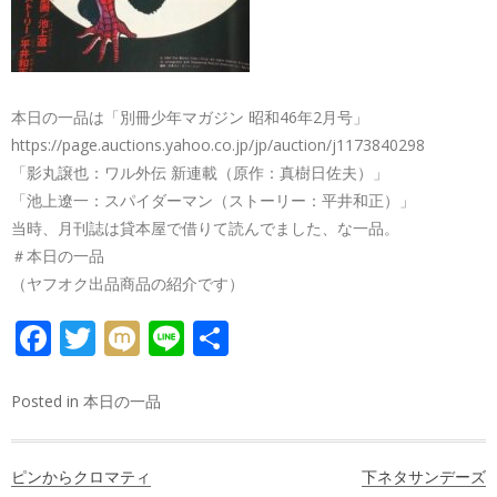
本日の一品は「別冊少年マガジン 昭和46年2月号」
https://page.auctions.yahoo.co.jp/jp/auction/j1173840298
「影丸譲也：ワル外伝 新連載（原作：真樹日佐夫）」
「池上遼一：スパイダーマン（ストーリー：平井和正）」
当時、月刊誌は貸本屋で借りて読んでました、な一品。
＃本日の一品
（ヤフオク出品商品の紹介です）
FACEBOOK
TWITTER
MIXI
LINE
共
有
Posted in
本日の一品
投
ピンからクロマティ
下ネタサンデーズ