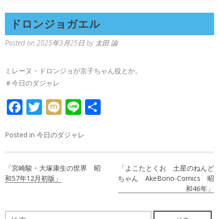
ドロンジョガエル
Posted on
2025年3月25日
by
太田 諭
ミレーヌ・ドロンジョが京子ちゃん役とか。
＃今日のダジャレ
FACEBOOK
TWITTER
MIXI
LINE
共
有
Posted in
今日のダジャレ
投
「宮崎駿・大塚康生の世界 昭
「よこたとくお 土星のねんど
稿
和57年12月初版」
ちゃん AkeBono-Comics 昭
和46年」
ナ
ビ
検