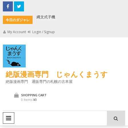
Skip
to
content
縄文式子機
加藤茶の
今日のダジャレ
My Account
Login / Signup
絶版漫画専門 じゃんくまうす
絶版漫画専門 通販専門の札幌の古本屋
SHOPPING CART
0 Items
¥0
PRIMARY MENU