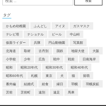
索:
ゲ
ー
タグ
シ
かもめ幼稚園
ふんどし
アイヌ
ガスマスク
ョ
テレビ塔
ナショナル
ビール
中山峠
ン
仮面ライダー
兵隊
円山動物園
写真館
北海道
取材
古丹別
国鉄
地獄大使
大阪
小学校
少年
広告
戦中
戦前
日南海岸
昭和
昭和20年代
昭和30年代
昭和40年代
昭和60年代
札幌
東京
犬
猫
留萌
番外編
結婚式
給食
縁日
羽幌
羽幌炭鉱
苫前
苫前町
遠別
遠足
馬車