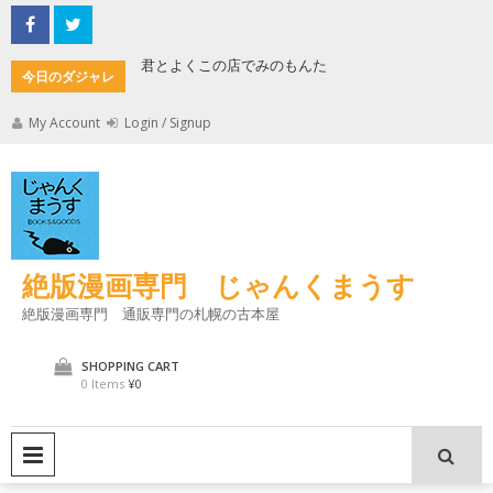
Skip
to
content
君とよくこの店でみのもんた
壁に耳あ
今日のダジャレ
My Account
Login / Signup
絶版漫画専門 じゃんくまうす
絶版漫画専門 通販専門の札幌の古本屋
SHOPPING CART
0 Items
¥0
PRIMARY MENU