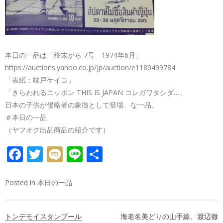
本日の一品は「終末から 7号 1974年6月」
https://auctions.yahoo.co.jp/jp/auction/e1180499784
「表紙：味戸ケイコ」
「きらわれるニッポン THIS IS JAPAN コレガワタシダ…」
日本の子供が侵略者の象徴として登場、な一品。
＃本日の一品
（ヤフオク出品商品の紹介です）
FACEBOOK
TWITTER
MIXI
LINE
共
有
Posted in
本日の一品
投
トンデモイスタンブール
海老名美どりの山手線、渡辺徹