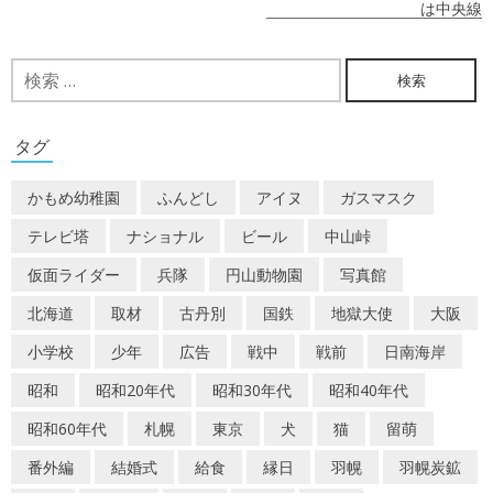
稿
は中央線
ナ
検
ビ
索:
ゲ
タグ
ー
かもめ幼稚園
ふんどし
アイヌ
ガスマスク
シ
テレビ塔
ナショナル
ビール
中山峠
ョ
仮面ライダー
兵隊
円山動物園
写真館
ン
北海道
取材
古丹別
国鉄
地獄大使
大阪
小学校
少年
広告
戦中
戦前
日南海岸
昭和
昭和20年代
昭和30年代
昭和40年代
昭和60年代
札幌
東京
犬
猫
留萌
番外編
結婚式
給食
縁日
羽幌
羽幌炭鉱