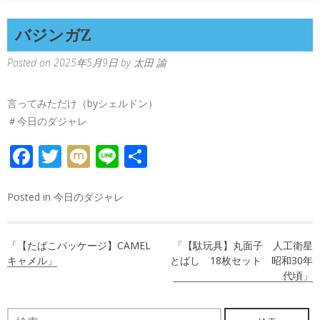
バジンガZ
Posted on
2025年5月9日
by
太田 諭
言ってみただけ（byシェルドン）
＃今日のダジャレ
FACEBOOK
TWITTER
MIXI
LINE
共
有
Posted in
今日のダジャレ
投
「【たばこパッケージ】CAMEL
「【駄玩具】丸面子 人工衛星
稿
キャメル」
とばし 18枚セット 昭和30年
代頃」
ナ
ビ
検