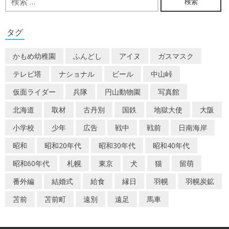
索:
ゲ
ー
タグ
シ
かもめ幼稚園
ふんどし
アイヌ
ガスマスク
ョ
テレビ塔
ナショナル
ビール
中山峠
ン
仮面ライダー
兵隊
円山動物園
写真館
北海道
取材
古丹別
国鉄
地獄大使
大阪
小学校
少年
広告
戦中
戦前
日南海岸
昭和
昭和20年代
昭和30年代
昭和40年代
昭和60年代
札幌
東京
犬
猫
留萌
番外編
結婚式
給食
縁日
羽幌
羽幌炭鉱
苫前
苫前町
遠別
遠足
馬車