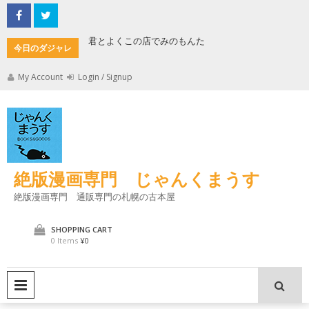
Skip
to
content
君とよくこの店でみのもんた
壁に耳あ
今日のダジャレ
My Account
Login / Signup
絶版漫画専門 じゃんくまうす
絶版漫画専門 通販専門の札幌の古本屋
SHOPPING CART
0 Items
¥0
PRIMARY MENU