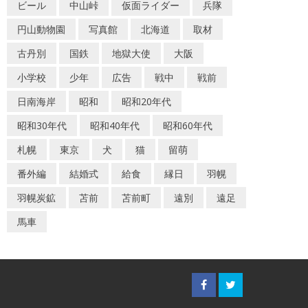
ビール
中山峠
仮面ライダー
兵隊
円山動物園
写真館
北海道
取材
古丹別
国鉄
地獄大使
大阪
小学校
少年
広告
戦中
戦前
日南海岸
昭和
昭和20年代
昭和30年代
昭和40年代
昭和60年代
札幌
東京
犬
猫
留萌
番外編
結婚式
給食
縁日
羽幌
羽幌炭鉱
苫前
苫前町
遠別
遠足
馬車