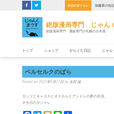
Skip
子機
加藤茶の缶
今日のダジャレ
to
content
絶版漫画専門 じゃん
絶版漫画専門 通販専門の札幌の古本屋
トップ
ショップ
がらくた日記
じゃん
ベルセルクのばら
Posted on
2025年5月21日
by
太田 諭
ガッツとキャスカとオスカルとアンドレの夢の共演。
＃今日のダジャレ