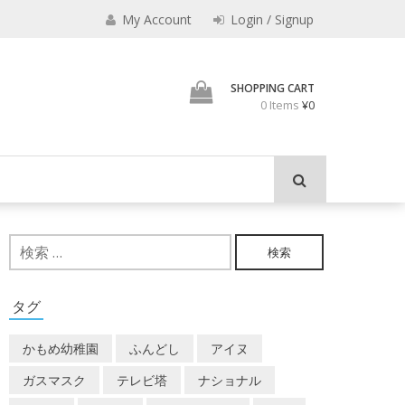
みのもんた
My Account
Login / Signup
壁に耳あり障子にえなり
SHOPPING CART
0 Items
¥0
検
索:
タグ
かもめ幼稚園
ふんどし
アイヌ
ガスマスク
テレビ塔
ナショナル