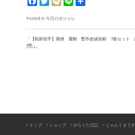
FACEBOOK
TWITTER
MIXI
LINE
共
有
Posted in
今日のダジャレ
投
「【戦前切手】満洲 通郵 暫作改値加刷 7枚セット 
稿
4年」
ナ
ビ
ゲ
ー
シ
ョ
ン
トップ
ショップ
がらくた日記
じゃんくまう