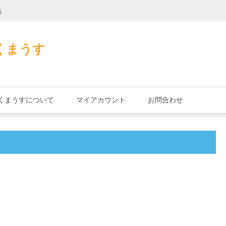
詰
君とよくこの店で
くまうす
くまうすについて
マイアカウント
お問合わせ