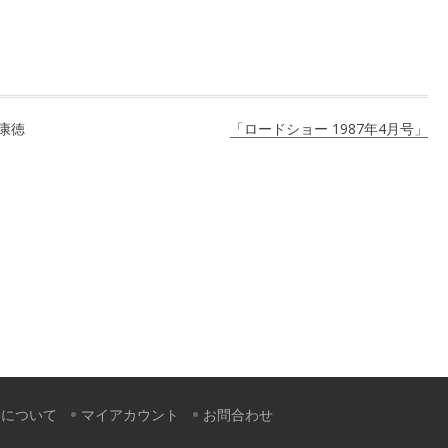
康徳
「ロードショー 1987年4月号」
すについて
マイアカウント
お問合わせ