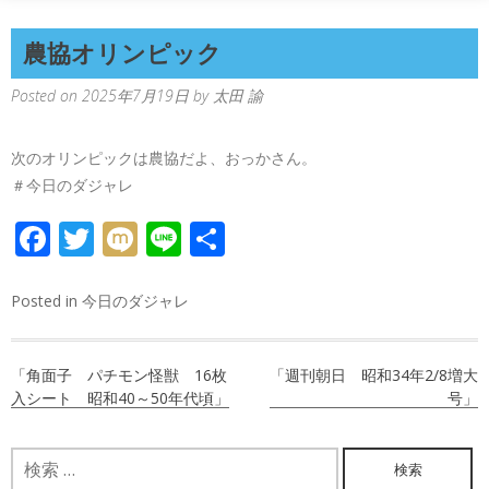
農協オリンピック
Posted on
2025年7月19日
by
太田 諭
次のオリンピックは農協だよ、おっかさん。
＃今日のダジャレ
FACEBOOK
TWITTER
MIXI
LINE
共
有
Posted in
今日のダジャレ
投
「角面子 パチモン怪獣 16枚
「週刊朝日 昭和34年2/8増大
稿
入シート 昭和40～50年代頃」
号」
ナ
検
ビ
索: