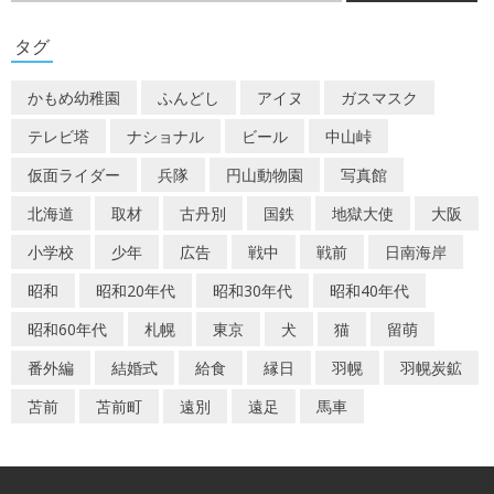
ゲ
タグ
ー
かもめ幼稚園
ふんどし
アイヌ
ガスマスク
シ
テレビ塔
ナショナル
ビール
中山峠
ョ
仮面ライダー
兵隊
円山動物園
写真館
ン
北海道
取材
古丹別
国鉄
地獄大使
大阪
小学校
少年
広告
戦中
戦前
日南海岸
昭和
昭和20年代
昭和30年代
昭和40年代
昭和60年代
札幌
東京
犬
猫
留萌
番外編
結婚式
給食
縁日
羽幌
羽幌炭鉱
苫前
苫前町
遠別
遠足
馬車