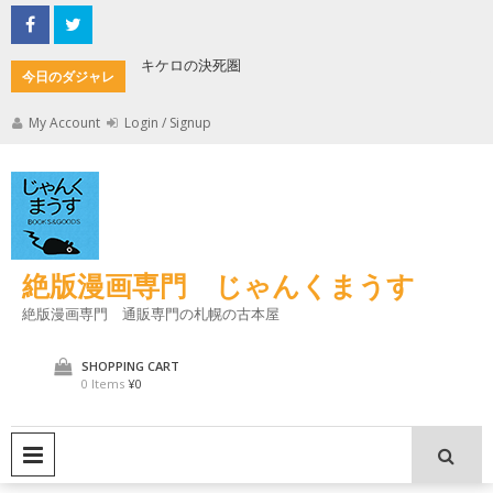
Skip
to
content
キケロの決死圏
縄文式子
今日のダジャレ
My Account
Login / Signup
絶版漫画専門 じゃんくまうす
絶版漫画専門 通販専門の札幌の古本屋
SHOPPING CART
0 Items
¥0
PRIMARY MENU