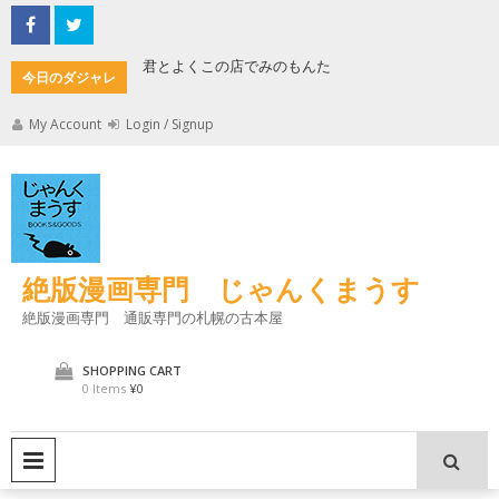
Skip
to
content
君とよくこの店でみのもんた
壁に耳あ
今日のダジャレ
My Account
Login / Signup
絶版漫画専門 じゃんくまうす
絶版漫画専門 通販専門の札幌の古本屋
SHOPPING CART
0 Items
¥0
PRIMARY MENU