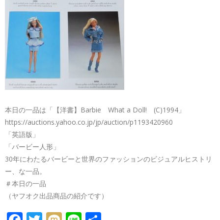
本日の一品は「【洋書】Barbie What a Doll! (C)1994」
https://auctions.yahoo.co.jp/jp/auction/p1193420960
「英語版」
「バービー人形」
30年にわたるバービーと世界のファッションのビジュアルヒストリ
ー、な一品。
＃本日の一品
（ヤフオク出品商品の紹介です）
FACEBOOK
TWITTER
MIXI
LINE
共