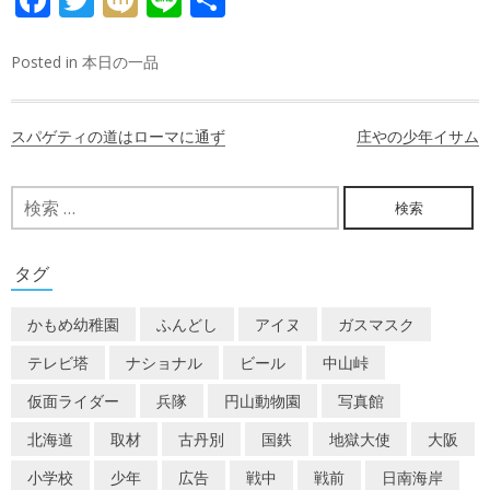
有
Posted in
本日の一品
投
スパゲティの道はローマに通ず
庄やの少年イサム
稿
ナ
検
索:
ビ
ゲ
タグ
ー
かもめ幼稚園
ふんどし
アイヌ
ガスマスク
シ
テレビ塔
ナショナル
ビール
中山峠
ョ
仮面ライダー
兵隊
円山動物園
写真館
ン
北海道
取材
古丹別
国鉄
地獄大使
大阪
小学校
少年
広告
戦中
戦前
日南海岸