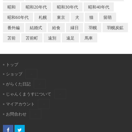
昭和
昭和20年代
昭和30年代
昭和40年代
昭和60年代
札幌
東京
犬
猫
留萌
番外編
結婚式
給食
縁日
羽幌
羽幌炭鉱
苫前
苫前町
遠別
遠足
馬車
トップ
ショップ
がらくた日記
じゃんくまうすについて
マイアカウント
お問合わせ