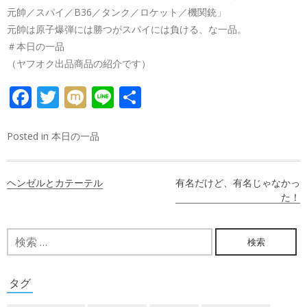
元帥／スパイ／B36／タンク／ロケット／機関銃」
元帥は原子爆弾には勝つがスパイには負ける、な一品。
＃本日の一品
（ヤフオク出品商品の紹介です）
FACEBOOK
TWITTER
MIXI
LINE
共
有
Posted in
本日の一品
投
ヘンゼルとカテーテル
有名だけど、有名じゃなかっ
稿
た！
ナ
検
ビ
索:
ゲ
タグ
ー