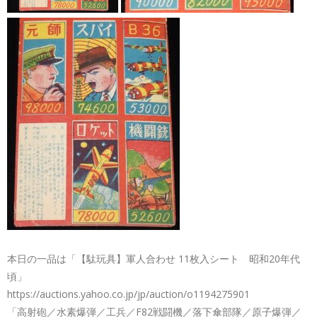
本日の一品は「【駄玩具】軍人合わせ 11枚入シート 昭和20年代
頃」
https://auctions.yahoo.co.jp/jp/auction/o1194275901
「高射砲／水素爆弾／工兵／F82戦闘機／落下傘部隊／原子爆弾／