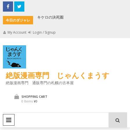
Skip
to
content
キケロの決死圏
縄文式子
今日のダジャレ
My Account
Login / Signup
絶版漫画専門 じゃんくまうす
絶版漫画専門 通販専門の札幌の古本屋
SHOPPING CART
0 Items
¥0
PRIMARY MENU