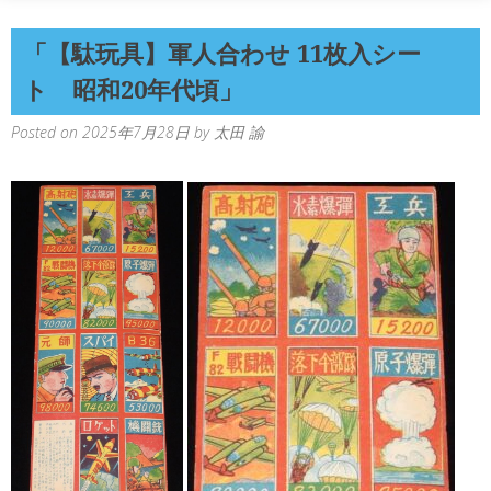
「【駄玩具】軍人合わせ 11枚入シー
ト 昭和20年代頃」
Posted on
2025年7月28日
by
太田 諭