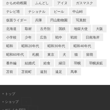
かもめ幼稚園
ふんどし
アイヌ
ガスマスク
シ
テレビ塔
ナショナル
ビール
中山峠
ョ
仮面ライダー
兵隊
円山動物園
写真館
ン
北海道
取材
古丹別
国鉄
地獄大使
大阪
小学校
少年
広告
戦中
戦前
日南海岸
昭和
昭和20年代
昭和30年代
昭和40年代
昭和60年代
札幌
東京
犬
猫
留萌
番外編
結婚式
給食
縁日
羽幌
羽幌炭鉱
苫前
苫前町
遠別
遠足
馬車
トップ
ショップ
がらくた日記