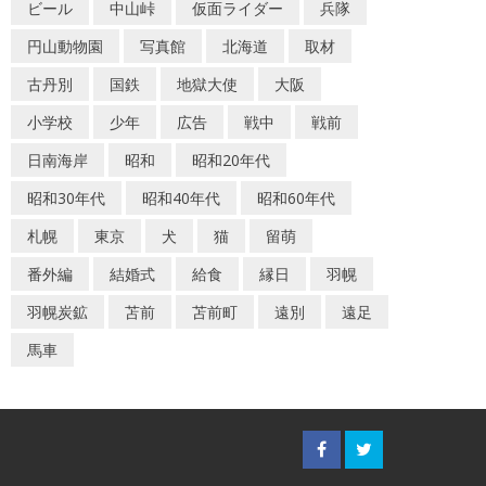
ビール
中山峠
仮面ライダー
兵隊
円山動物園
写真館
北海道
取材
古丹別
国鉄
地獄大使
大阪
小学校
少年
広告
戦中
戦前
日南海岸
昭和
昭和20年代
昭和30年代
昭和40年代
昭和60年代
札幌
東京
犬
猫
留萌
番外編
結婚式
給食
縁日
羽幌
羽幌炭鉱
苫前
苫前町
遠別
遠足
馬車