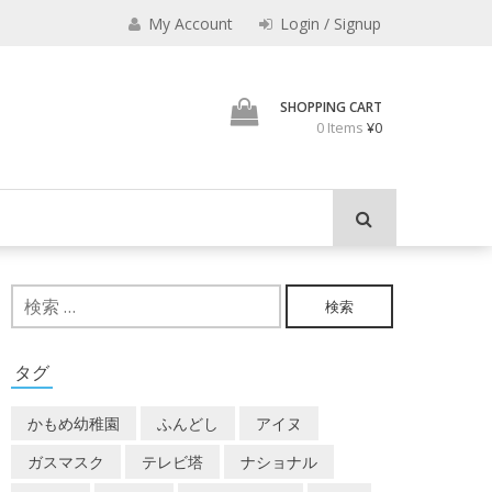
My Account
Login / Signup
君とよくこの店でみのも
SHOPPING CART
0 Items
¥0
検
索:
タグ
かもめ幼稚園
ふんどし
アイヌ
ガスマスク
テレビ塔
ナショナル