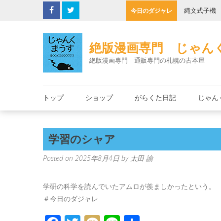
Skip
の決死圏
縄文式子機
今日のダジャレ
to
content
絶版漫画専門 じゃん
絶版漫画専門 通販専門の札幌の古本屋
トップ
ショップ
がらくた日記
じゃん
学習のシャア
Posted on
2025年8月4日
by
太田 諭
学研の科学を読んでいたアムロが羨ましかったという。
＃今日のダジャレ