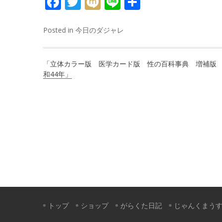
FACEBOOK
TWITTER
MIXI
LINE
共
有
Posted in
今日のダジャレ
投
「立体カラー版 医学カード版 性の百科事典 増補版
稿
和44年」
ナ
ビ
ゲ
ー
シ
ョ
ン
トップ
ショップ
がらくた日記
じゃんくまう