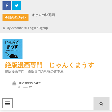
Skip
to
content
キケロの決死圏
縄文式子
今日のダジャレ
My Account
Login / Signup
絶版漫画専門 じゃんくまうす
絶版漫画専門 通販専門の札幌の古本屋
SHOPPING CART
0 Items
¥0
PRIMARY MENU