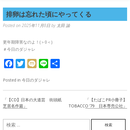
排卵は忘れた頃にやってくる
Posted on
2025年11月8日
by
太田 諭
更年期障害なのよ！(＞0＜)
＃今日のダジャレ
FACEBOOK
TWITTER
MIXI
LINE
共
有
Posted in
今日のダジャレ
投
「【CD】日本の大道芸 街頭紙
「【たばこPR小冊子】
稿
芝居名作篇」
TOBACCO ’79 日本専売公社」
ナ
検
ビ
索: