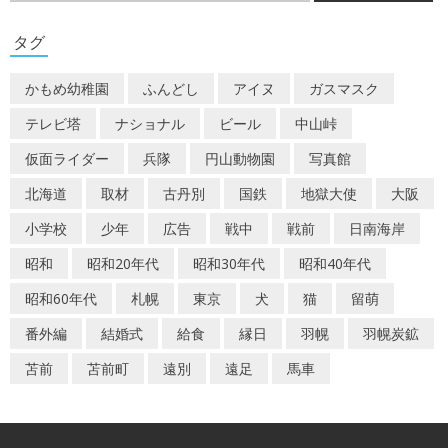
ゲ
タグ
ー
かもめ幼稚園
ふんどし
アイヌ
ガスマスク
シ
テレビ塔
ナショナル
ビール
中山峠
ョ
仮面ライダー
兵隊
円山動物園
写真館
ン
北海道
取材
古丹別
国鉄
地獄大使
大阪
小学校
少年
広告
戦中
戦前
日南海岸
昭和
昭和20年代
昭和30年代
昭和40年代
昭和60年代
札幌
東京
犬
猫
留萌
番外編
結婚式
給食
縁日
羽幌
羽幌炭鉱
苫前
苫前町
遠別
遠足
馬車