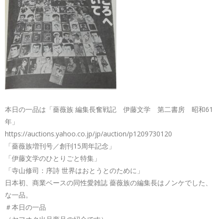
本日の一品は「薔薇族 編集長奮戦記 伊藤文学 第二書房 昭和61
年」
https://auctions.yahoo.co.jp/jp/auction/p1209730120
「薔薇族増刊号／創刊15周年記念」
「伊藤文学のひとりごと特集」
「寺山修司：序詩 世界はおとうとのために」
日本初、商業ベースの同性愛雑誌 薔薇族の編集長はノンケでした、
な一品。
＃本日の一品