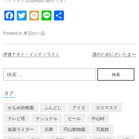
（ヤフオク出品商品の紹介です）
FACEBOOK
TWITTER
MIXI
LINE
共
有
Posted in
本日の一品
投
伊達ナオト・インティライミ
誰のためにさいたま〜
稿
ナ
検
索:
ビ
ゲ
タグ
ー
かもめ幼稚園
ふんどし
アイヌ
ガスマスク
シ
テレビ塔
ナショナル
ビール
中山峠
ョ
仮面ライダー
兵隊
円山動物園
写真館
ン