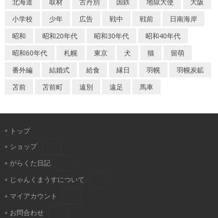
北海道
取材
古丹別
国鉄
地獄大使
大阪
小学校
少年
広告
戦中
戦前
日南海岸
昭和
昭和20年代
昭和30年代
昭和40年代
昭和60年代
札幌
東京
犬
猫
留萌
番外編
結婚式
給食
縁日
羽幌
羽幌炭鉱
苫前
苫前町
遠別
遠足
馬車
トップ
ショップ
がらくた日記
じゃんくまうすについて
マイアカウント
お問合わせ