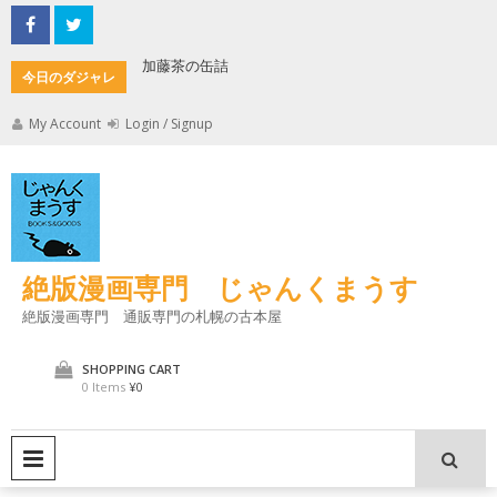
Skip
to
content
加藤茶の缶詰
君とよく
今日のダジャレ
My Account
Login / Signup
絶版漫画専門 じゃんくまうす
絶版漫画専門 通販専門の札幌の古本屋
SHOPPING CART
0 Items
¥0
PRIMARY MENU