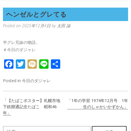
ヘンゼルとグレてる
Posted on
2025年12月4日
by
太田 諭
半グレ兄妹の物語。
＃今日のダジャレ
FACEBOOK
TWITTER
MIXI
LINE
共
有
Posted in
今日のダジャレ
投
「【たばこポスター】札幌市地
「1年の学習 1974年12月号 1年
稿
下鉄開通記念たばこ 昭和46
生のしゃかいかずかん」
年」
ナ
ビ
検