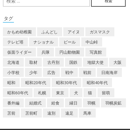
索:
ゲ
ー
タグ
シ
かもめ幼稚園
ふんどし
アイヌ
ガスマスク
ョ
テレビ塔
ナショナル
ビール
中山峠
ン
仮面ライダー
兵隊
円山動物園
写真館
北海道
取材
古丹別
国鉄
地獄大使
大阪
小学校
少年
広告
戦中
戦前
日南海岸
昭和
昭和20年代
昭和30年代
昭和40年代
昭和60年代
札幌
東京
犬
猫
留萌
番外編
結婚式
給食
縁日
羽幌
羽幌炭鉱
苫前
苫前町
遠別
遠足
馬車