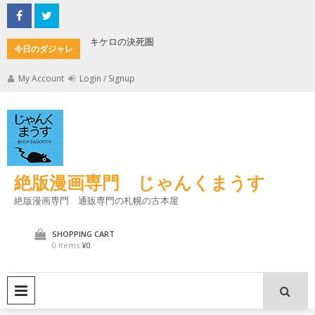
Skip
to
content
キケロの決死圏
縄文式子
今日のダジャレ
My Account
Login / Signup
絶版漫画専門 じゃんくまうす
絶版漫画専門 通販専門の札幌の古本屋
SHOPPING CART
0 Items
¥0
PRIMARY MENU