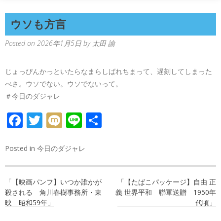
ウソも方言
Posted on
2026年1月5日
by
太田 諭
じょっぴんかっといたらなまらしばれちまって、遅刻してしまった
べさ。ウソでない。ウソでないって。
＃今日のダジャレ
FACEBOOK
TWITTER
MIXI
LINE
共
有
Posted in
今日のダジャレ
投
「【映画パンフ】いつか誰かが
「【たばこパッケージ】自由 正
稿
殺される 角川春樹事務所・東
義 世界平和 聯軍送贈 1950年
映 昭和59年」
代頃」
ナ