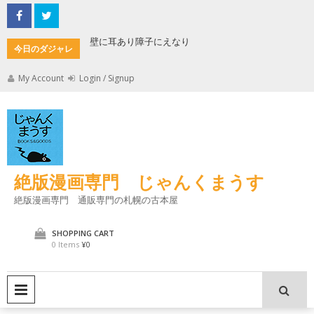
Skip
to
content
もんた
壁に耳あり障子にえなり
魔法使い
今日のダジャレ
My Account
Login / Signup
絶版漫画専門 じゃんくまうす
絶版漫画専門 通販専門の札幌の古本屋
SHOPPING CART
0 Items
¥0
PRIMARY MENU