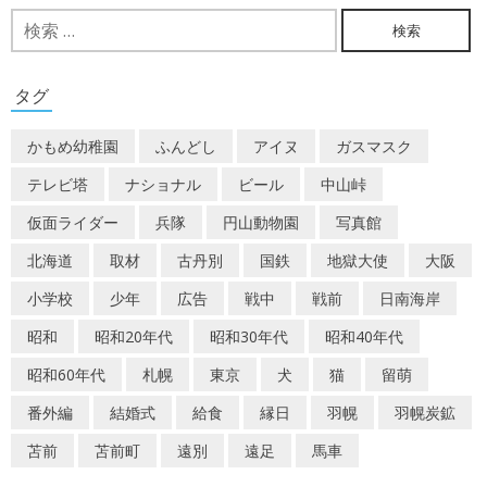
ビ
検
索:
ゲ
ー
タグ
シ
かもめ幼稚園
ふんどし
アイヌ
ガスマスク
ョ
テレビ塔
ナショナル
ビール
中山峠
ン
仮面ライダー
兵隊
円山動物園
写真館
北海道
取材
古丹別
国鉄
地獄大使
大阪
小学校
少年
広告
戦中
戦前
日南海岸
昭和
昭和20年代
昭和30年代
昭和40年代
昭和60年代
札幌
東京
犬
猫
留萌
番外編
結婚式
給食
縁日
羽幌
羽幌炭鉱
苫前
苫前町
遠別
遠足
馬車