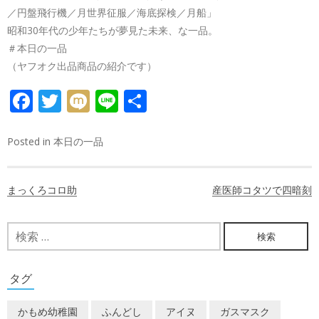
／円盤飛行機／月世界征服／海底探検／月船」
昭和30年代の少年たちが夢見た未来、な一品。
＃本日の一品
（ヤフオク出品商品の紹介です）
FACEBOOK
TWITTER
MIXI
LINE
共
有
Posted in
本日の一品
投
まっくろコロ助
産医師コタツで四暗刻
稿
ナ
検
索:
ビ
ゲ
タグ
ー
かもめ幼稚園
ふんどし
アイヌ
ガスマスク