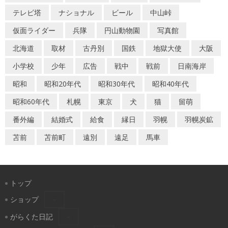
シ
テレビ塔
ナショナル
ビール
中山峠
ョ
仮面ライダー
兵隊
円山動物園
写真館
ン
北海道
取材
古丹別
国鉄
地獄大使
大阪
小学校
少年
広告
戦中
戦前
日南海岸
昭和
昭和20年代
昭和30年代
昭和40年代
昭和60年代
札幌
東京
犬
猫
留萌
番外編
結婚式
給食
縁日
羽幌
羽幌炭鉱
苫前
苫前町
遠別
遠足
馬車
トップ
ショップ
がらくた日記