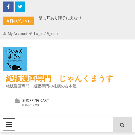
Skip
to
content
もんた
壁に耳あり障子にえなり
魔法使い
今日のダジャレ
My Account
Login / Signup
絶版漫画専門 じゃんくまうす
絶版漫画専門 通販専門の札幌の古本屋
SHOPPING CART
0 Items
¥0
PRIMARY MENU