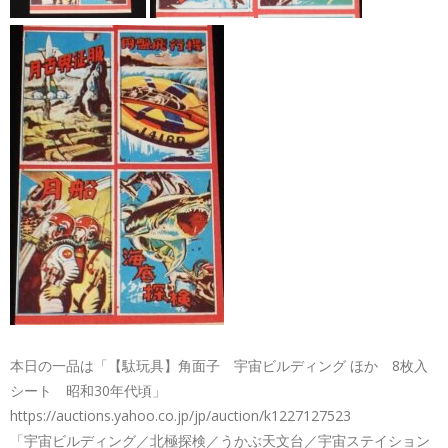
本日の一品は「【駄玩具】角面子 宇宙ビルディング ほか 8枚入
シート 昭和30年代頃」
https://auctions.yahoo.co.jp/jp/auction/k1227127523
「宇宙ビルディング／北極探検／うかぶ天文台／宇宙ステイション