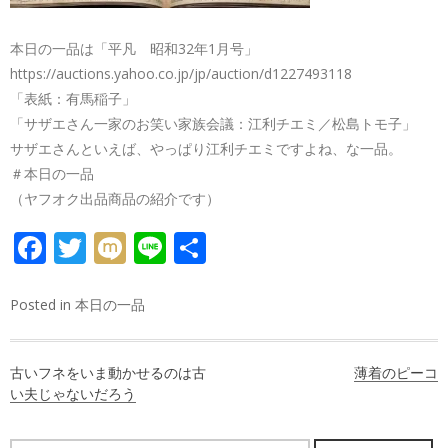
本日の一品は「平凡 昭和32年1月号」
https://auctions.yahoo.co.jp/jp/auction/d1227493118
「表紙：有馬稲子」
「サザエさん一家のお笑い家族会議：江利チエミ／松島トモ子」
サザエさんといえば、やっぱり江利チエミですよね、な一品。
＃本日の一品
（ヤフオク出品商品の紹介です）
FACEBOOK
TWITTER
MIXI
LINE
共
有
Posted in
本日の一品
投
古いフネをいま動かせるのは古
薄着のピーコ
稿
い夫じゃないだろう
ナ