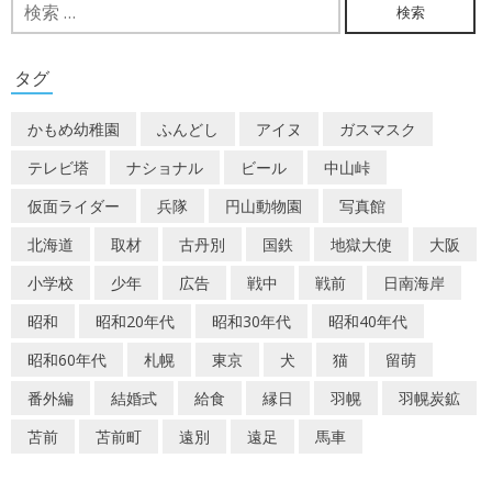
検
ビ
索:
ゲ
タグ
ー
かもめ幼稚園
ふんどし
アイヌ
ガスマスク
シ
テレビ塔
ナショナル
ビール
中山峠
ョ
仮面ライダー
兵隊
円山動物園
写真館
ン
北海道
取材
古丹別
国鉄
地獄大使
大阪
小学校
少年
広告
戦中
戦前
日南海岸
昭和
昭和20年代
昭和30年代
昭和40年代
昭和60年代
札幌
東京
犬
猫
留萌
番外編
結婚式
給食
縁日
羽幌
羽幌炭鉱
苫前
苫前町
遠別
遠足
馬車