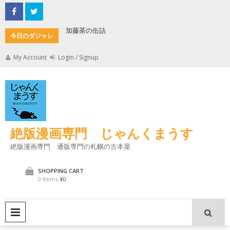
Skip
to
content
加藤茶の缶詰
君とよく
今日のダジャレ
My Account
Login / Signup
絶版漫画専門 じゃんくまうす
絶版漫画専門 通販専門の札幌の古本屋
SHOPPING CART
0 Items
¥0
PRIMARY MENU