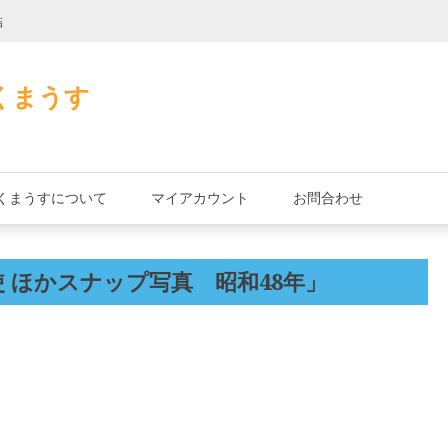
詰
君とよくこの店で
くまうす
くまうすについて
マイアカウント
お問合わせ
 ほかスナップ写真 昭和48年」