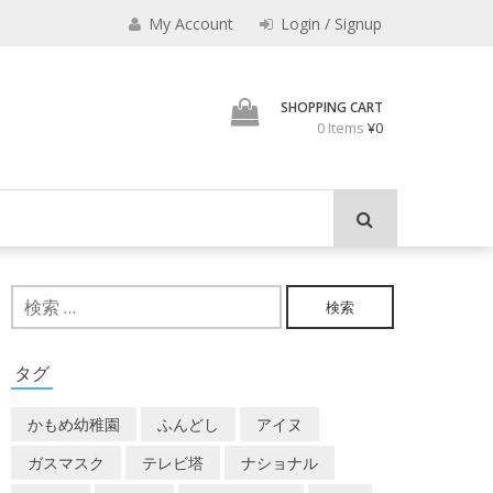
みのもんた
My Account
Login / Signup
壁に耳あり障子にえなり
SHOPPING CART
0 Items
¥0
検
索:
タグ
かもめ幼稚園
ふんどし
アイヌ
ガスマスク
テレビ塔
ナショナル