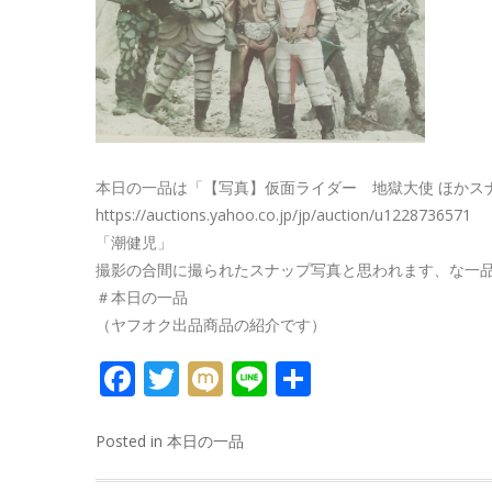
本日の一品は「【写真】仮面ライダー 地獄大使 ほかス
https://auctions.yahoo.co.jp/jp/auction/u1228736571
「潮健児」
撮影の合間に撮られたスナップ写真と思われます、な一
＃本日の一品
（ヤフオク出品商品の紹介です）
FACEBOOK
TWITTER
MIXI
LINE
共
有
Posted in
本日の一品