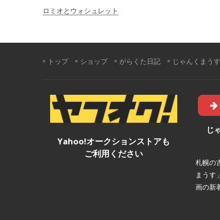
投
ロミオとウォシュレット
稿
ナ
ビ
トップ
ショップ
がらくた日記
じゃんくまう
ゲ
ー
シ
ョ
じ
Yahoo!オークションストアも
ン
ご利用ください
札幌の
まうす
画の新