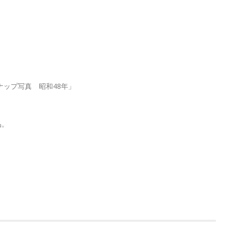
ナップ写真 昭和48年」
品。