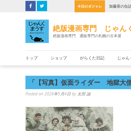
Skip
子機
加藤茶の缶
今日のダジャレ
to
content
絶版漫画専門 じゃん
絶版漫画専門 通販専門の札幌の古本屋
トップ
ショップ
がらくた日記
じゃん
「【写真】仮面ライダー 地獄大使
Posted on
2026年5月4日
by
太田 諭