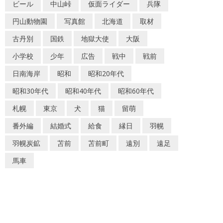
ビール
中山峠
仮面ライダー
兵隊
円山動物園
写真館
北海道
取材
古丹別
国鉄
地獄大使
大阪
小学校
少年
広告
戦中
戦前
日南海岸
昭和
昭和20年代
昭和30年代
昭和40年代
昭和60年代
札幌
東京
犬
猫
留萌
番外編
結婚式
給食
縁日
羽幌
羽幌炭鉱
苫前
苫前町
遠別
遠足
馬車