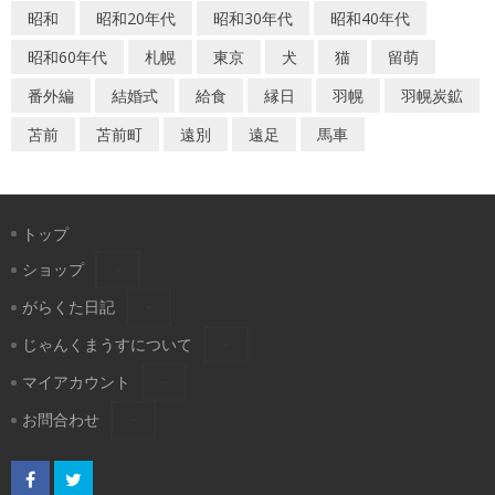
昭和
昭和20年代
昭和30年代
昭和40年代
昭和60年代
札幌
東京
犬
猫
留萌
番外編
結婚式
給食
縁日
羽幌
羽幌炭鉱
苫前
苫前町
遠別
遠足
馬車
トップ
ショップ
がらくた日記
じゃんくまうすについて
マイアカウント
お問合わせ