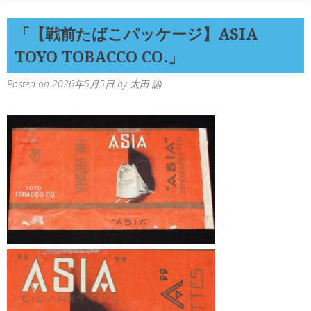
「【戦前たばこパッケージ】ASIA
TOYO TOBACCO CO.」
Posted on
2026年5月5日
by
太田 諭