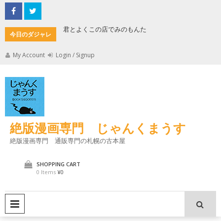
Skip
to
content
君とよくこの店でみのもんた
壁に耳あ
今日のダジャレ
My Account
Login / Signup
絶版漫画専門 じゃんくまうす
絶版漫画専門 通販専門の札幌の古本屋
SHOPPING CART
0 Items
¥0
PRIMARY MENU