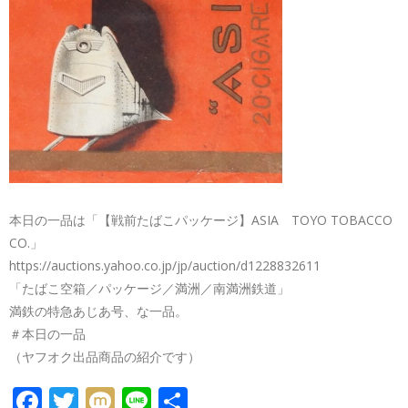
本日の一品は「【戦前たばこパッケージ】ASIA TOYO TOBACCO
CO.」
https://auctions.yahoo.co.jp/jp/auction/d1228832611
「たばこ空箱／パッケージ／満洲／南満洲鉄道」
満鉄の特急あじあ号、な一品。
＃本日の一品
（ヤフオク出品商品の紹介です）
FACEBOOK
TWITTER
MIXI
LINE
共