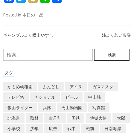
有
Posted in
本日の一品
投
ギャンブルより横山やすし
姉より若い豊登
稿
ナ
検
索:
ビ
ゲ
タグ
ー
かもめ幼稚園
ふんどし
アイヌ
ガスマスク
シ
テレビ塔
ナショナル
ビール
中山峠
ョ
仮面ライダー
兵隊
円山動物園
写真館
ン
北海道
取材
古丹別
国鉄
地獄大使
大阪
小学校
少年
広告
戦中
戦前
日南海岸