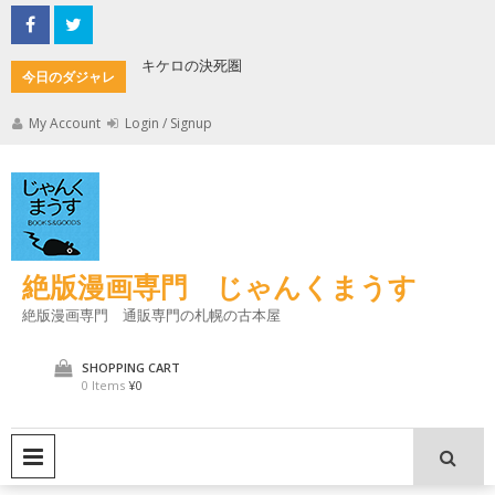
Skip
to
content
キケロの決死圏
縄文式子
今日のダジャレ
My Account
Login / Signup
絶版漫画専門 じゃんくまうす
絶版漫画専門 通販専門の札幌の古本屋
SHOPPING CART
0 Items
¥0
PRIMARY MENU