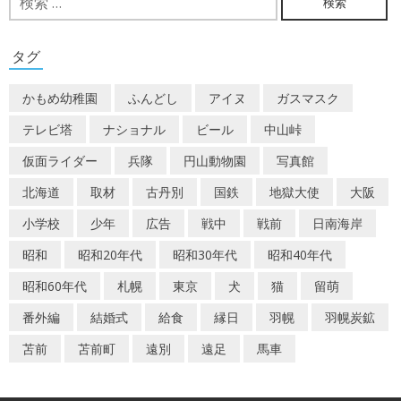
索:
ゲ
ー
タグ
シ
かもめ幼稚園
ふんどし
アイヌ
ガスマスク
ョ
テレビ塔
ナショナル
ビール
中山峠
ン
仮面ライダー
兵隊
円山動物園
写真館
北海道
取材
古丹別
国鉄
地獄大使
大阪
小学校
少年
広告
戦中
戦前
日南海岸
昭和
昭和20年代
昭和30年代
昭和40年代
昭和60年代
札幌
東京
犬
猫
留萌
番外編
結婚式
給食
縁日
羽幌
羽幌炭鉱
苫前
苫前町
遠別
遠足
馬車