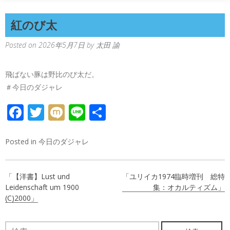
紅のび太
Posted on
2026年5月7日
by
太田 諭
飛ばない豚は野比のび太だ。
＃今日のダジャレ
FACEBOOK
TWITTER
MIXI
LINE
共
有
Posted in
今日のダジャレ
投
「【洋書】Lust und
「ユリイカ1974臨時増刊 総特
稿
Leidenschaft um 1900
集：オカルティズム」
(C)2000」
ナ
ビ
検