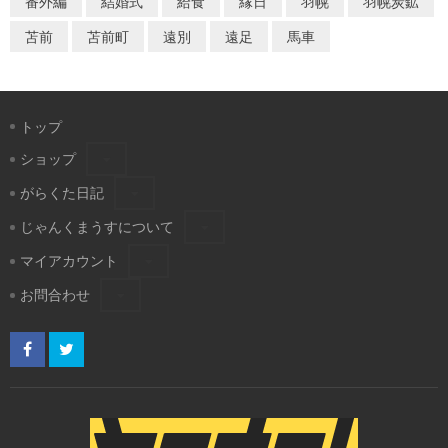
番外編
結婚式
給食
縁日
羽幌
羽幌炭鉱
苫前
苫前町
遠別
遠足
馬車
トップ
ショップ
がらくた日記
じゃんくまうすについて
マイアカウント
お問合わせ