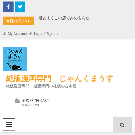
Skip
to
content
君とよくこの店でみのもんた
壁に耳あ
今日のダジャレ
My Account
Login / Signup
絶版漫画専門 じゃんくまうす
絶版漫画専門 通販専門の札幌の古本屋
SHOPPING CART
0 Items
¥0
PRIMARY MENU