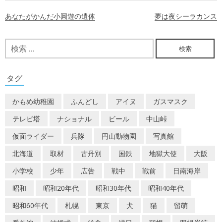
投
あなたがかんだ小圓遊の遺体
夢は夜シーラカンス
稿
ナ
検
索:
ビ
ゲ
タグ
ー
かもめ幼稚園
ふんどし
アイヌ
ガスマスク
シ
テレビ塔
ナショナル
ビール
中山峠
ョ
仮面ライダー
兵隊
円山動物園
写真館
ン
北海道
取材
古丹別
国鉄
地獄大使
大阪
小学校
少年
広告
戦中
戦前
日南海岸
昭和
昭和20年代
昭和30年代
昭和40年代
昭和60年代
札幌
東京
犬
猫
留萌