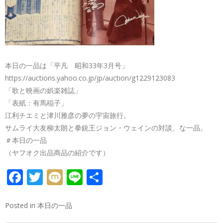
本日の一品は「平凡 昭和33年3月号」
https://auctions.yahoo.co.jp/jp/auction/g1229123083
「歌と映画の娯楽雑誌」
「表紙：有馬稲子」
江利チエミと津川雅彦の夢の宇宙旅行。
サムライ大友柳太朗と拳銃王ジョン・ウェインの対談、な一品。
＃本日の一品
（ヤフオク出品商品の紹介です）
FACEBOOK
TWITTER
MIXI
LINE
共
有
Posted in
本日の一品