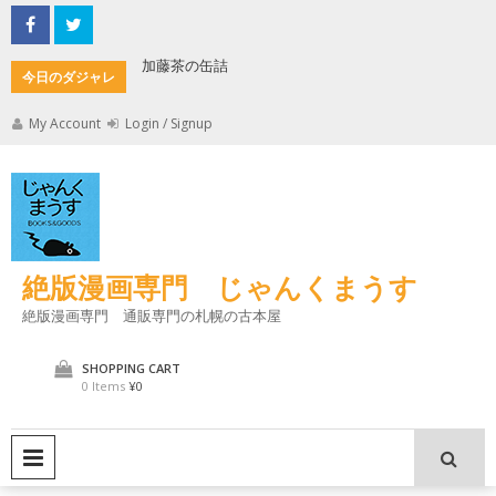
Skip
to
content
加藤茶の缶詰
君とよく
今日のダジャレ
My Account
Login / Signup
絶版漫画専門 じゃんくまうす
絶版漫画専門 通販専門の札幌の古本屋
SHOPPING CART
0 Items
¥0
PRIMARY MENU