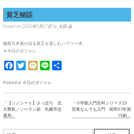
貧乏秘話
Posted on
2026年5月27日
by
太田 諭
極貧古本屋が語る貧乏を楽しむハウツー本。
＃今日のダジャレ
FACEBOOK
TWITTER
MIXI
LINE
共
有
Posted in
今日のダジャレ
投
「【ソノシート】さっぽろ 北
「小学館入門百科シリーズ23
稿
大寮歌／ソーラン節 札幌市交
恐竜なんでも入門 昭和57年第
通局」
19刷」
ナ
ビ
検