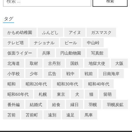
索:
ゲ
ー
タグ
シ
かもめ幼稚園
ふんどし
アイヌ
ガスマスク
ョ
テレビ塔
ナショナル
ビール
中山峠
ン
仮面ライダー
兵隊
円山動物園
写真館
北海道
取材
古丹別
国鉄
地獄大使
大阪
小学校
少年
広告
戦中
戦前
日南海岸
昭和
昭和20年代
昭和30年代
昭和40年代
昭和60年代
札幌
東京
犬
猫
留萌
番外編
結婚式
給食
縁日
羽幌
羽幌炭鉱
苫前
苫前町
遠別
遠足
馬車