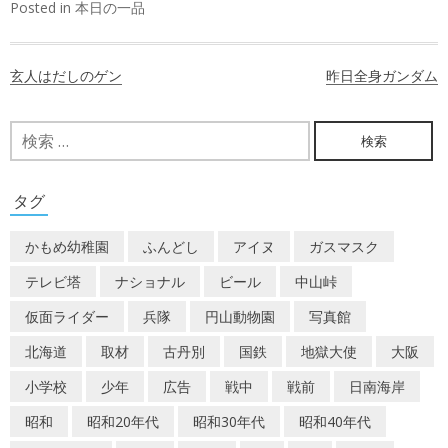
Posted in
本日の一品
投
玄人はだしのゲン
昨日全身ガンダム
稿
ナ
検
索:
ビ
ゲ
タグ
ー
かもめ幼稚園
ふんどし
アイヌ
ガスマスク
シ
テレビ塔
ナショナル
ビール
中山峠
ョ
仮面ライダー
兵隊
円山動物園
写真館
ン
北海道
取材
古丹別
国鉄
地獄大使
大阪
小学校
少年
広告
戦中
戦前
日南海岸
昭和
昭和20年代
昭和30年代
昭和40年代