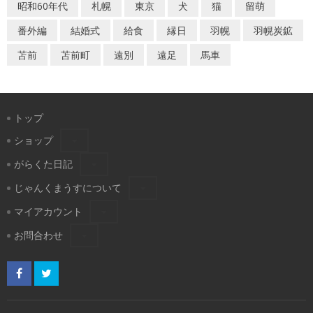
昭和60年代
札幌
東京
犬
猫
留萌
番外編
結婚式
給食
縁日
羽幌
羽幌炭鉱
苫前
苫前町
遠別
遠足
馬車
トップ
ショップ
がらくた日記
じゃんくまうすについて
マイアカウント
お問合わせ