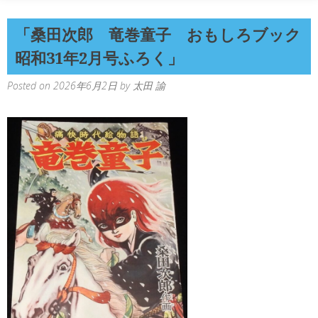
「桑田次郎 竜巻童子 おもしろブック
昭和31年2月号ふろく」
Posted on
2026年6月2日
by
太田 諭