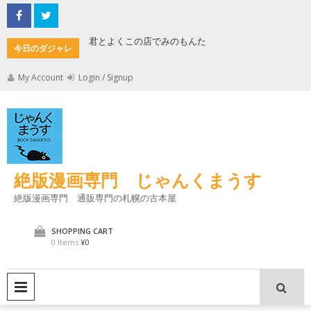
Skip
to
content
君とよくこの店でみのもんた
壁に耳あ
今日のダジャレ
My Account
Login / Signup
絶版漫画専門 じゃんくまうす
絶版漫画専門 通販専門の札幌の古本屋
SHOPPING CART
0 Items
¥0
PRIMARY MENU