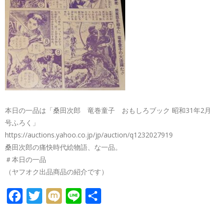
本日の一品は「桑田次郎 竜巻童子 おもしろブック 昭和31年2月
号ふろく」
https://auctions.yahoo.co.jp/jp/auction/q1232027919
桑田次郎の痛快時代絵物語、な一品。
＃本日の一品
（ヤフオク出品商品の紹介です）
FACEBOOK
TWITTER
MIXI
LINE
共
有