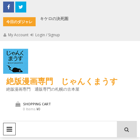
Skip
to
content
キケロの決死圏
縄文式子
今日のダジャレ
My Account
Login / Signup
絶版漫画専門 じゃんくまうす
絶版漫画専門 通販専門の札幌の古本屋
SHOPPING CART
0 Items
¥0
PRIMARY MENU