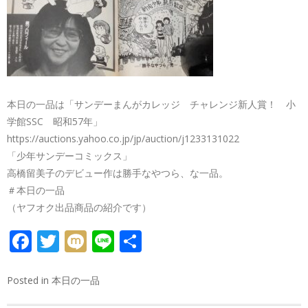
本日の一品は「サンデーまんがカレッジ チャレンジ新人賞！ 小
学館SSC 昭和57年」
https://auctions.yahoo.co.jp/jp/auction/j1233131022
「少年サンデーコミックス」
高橋留美子のデビュー作は勝手なやつら、な一品。
＃本日の一品
（ヤフオク出品商品の紹介です）
FACEBOOK
TWITTER
MIXI
LINE
共
有
Posted in
本日の一品