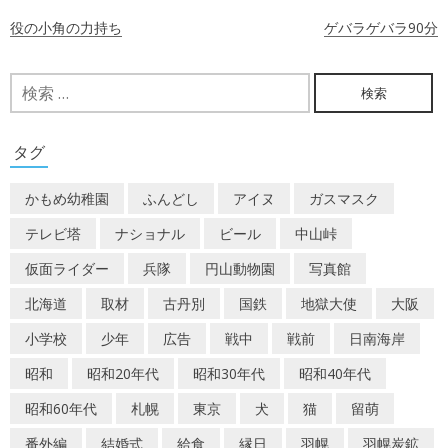
投
役の小角の力持ち
ゲバラゲバラ90分
稿
ナ
検
索:
ビ
ゲ
タグ
ー
かもめ幼稚園
ふんどし
アイヌ
ガスマスク
シ
テレビ塔
ナショナル
ビール
中山峠
ョ
仮面ライダー
兵隊
円山動物園
写真館
ン
北海道
取材
古丹別
国鉄
地獄大使
大阪
小学校
少年
広告
戦中
戦前
日南海岸
昭和
昭和20年代
昭和30年代
昭和40年代
昭和60年代
札幌
東京
犬
猫
留萌
番外編
結婚式
給食
縁日
羽幌
羽幌炭鉱