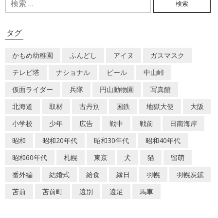
ビ
索:
ゲ
タグ
ー
かもめ幼稚園
ふんどし
アイヌ
ガスマスク
シ
テレビ塔
ナショナル
ビール
中山峠
ョ
仮面ライダー
兵隊
円山動物園
写真館
ン
北海道
取材
古丹別
国鉄
地獄大使
大阪
小学校
少年
広告
戦中
戦前
日南海岸
昭和
昭和20年代
昭和30年代
昭和40年代
昭和60年代
札幌
東京
犬
猫
留萌
番外編
結婚式
給食
縁日
羽幌
羽幌炭鉱
苫前
苫前町
遠別
遠足
馬車