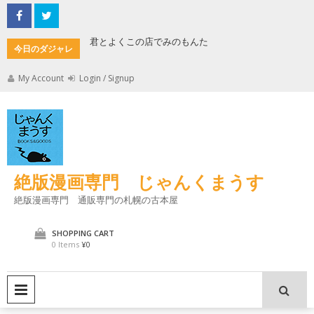
Skip
to
content
君とよくこの店でみのもんた
壁に耳あ
今日のダジャレ
My Account
Login / Signup
絶版漫画専門 じゃんくまうす
絶版漫画専門 通販専門の札幌の古本屋
SHOPPING CART
0 Items
¥0
PRIMARY MENU