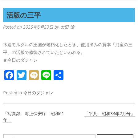
活版の三平
Posted on
2026年6月23日
by
太田 諭
木造モルタルの王国が老朽化したとき、使用済みの貸本「河童の三
平」の活版で修復されていたといわれる。
＃今日のダジャレ
FACEBOOK
TWITTER
MIXI
LINE
共
有
Posted in
今日のダジャレ
投
「写真録 海上保安庁 昭和61
「平凡 昭和34年7月号」
稿
年」
ナ
検