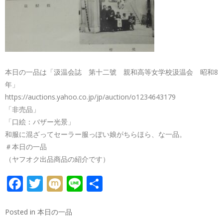
本日の一品は「汲温会誌 第十二號 親和高等女学校汲温会 昭和8
年」
https://auctions.yahoo.co.jp/jp/auction/o1234643179
「非売品」
「口絵：バザー光景」
和服に混ざってセーラー服っぽい娘がちらほら、な一品。
＃本日の一品
（ヤフオク出品商品の紹介です）
FACEBOOK
TWITTER
MIXI
LINE
共
有
Posted in
本日の一品