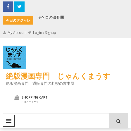
Skip
to
content
キケロの決死圏
縄文式子
今日のダジャレ
My Account
Login / Signup
絶版漫画専門 じゃんくまうす
絶版漫画専門 通販専門の札幌の古本屋
SHOPPING CART
0 Items
¥0
PRIMARY MENU