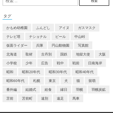
索:
ゲ
ー
タグ
シ
かもめ幼稚園
ふんどし
アイヌ
ガスマスク
ョ
テレビ塔
ナショナル
ビール
中山峠
ン
仮面ライダー
兵隊
円山動物園
写真館
北海道
取材
古丹別
国鉄
地獄大使
大阪
小学校
少年
広告
戦中
戦前
日南海岸
昭和
昭和20年代
昭和30年代
昭和40年代
昭和60年代
札幌
東京
犬
猫
留萌
番外編
結婚式
給食
縁日
羽幌
羽幌炭鉱
苫前
苫前町
遠別
遠足
馬車