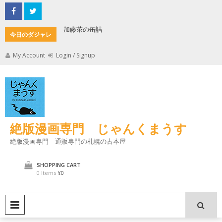
Skip
to
content
加藤茶の缶詰
君とよく
今日のダジャレ
My Account
Login / Signup
絶版漫画専門 じゃんくまうす
絶版漫画専門 通販専門の札幌の古本屋
SHOPPING CART
0 Items
¥0
PRIMARY MENU