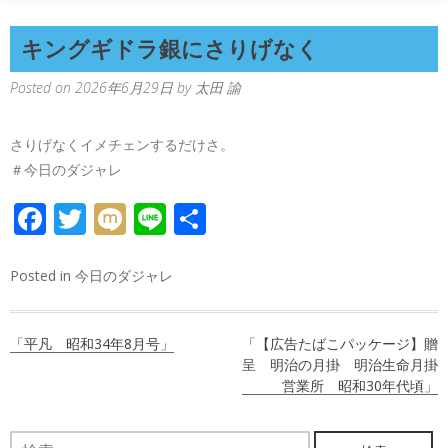
キングギドラ銀にさりげなく
Posted on
2026年6月29日
by
太田 諭
さりげなくイメチェンするだけさ。
＃今日のダジャレ
FACEBOOK
TWITTER
MIXI
LINE
共
有
Posted in
今日のダジャレ
投
「平凡 昭和34年8月号」
「【広告たばこパッケージ】贈
稿
呈 明治の月掛 明治生命月掛
営業所 昭和30年代頃」
ナ
ビ
検