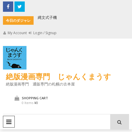
Skip
to
content
縄文式子機
加藤茶の
今日のダジャレ
My Account
Login / Signup
絶版漫画専門 じゃんくまうす
絶版漫画専門 通販専門の札幌の古本屋
SHOPPING CART
0 Items
¥0
PRIMARY MENU