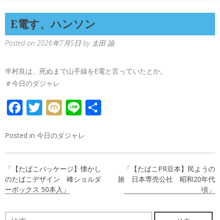
E電す、ハンソン
Posted on
2026年7月5日
by
太田 諭
半村良は、死ぬまで山手線をE電と言っていたとか。
＃今日のダジャレ
FACEBOOK
TWITTER
MIXI
LINE
共
有
Posted in
今日のダジャレ
投
「【たばこパッケージ】懐かし
「【たばこPR豆本】民ようの
稿
のたばこデザイン 峰ショルダ
旅 日本専売公社 昭和20年代
ーボックス 50本入」
頃」
ナ
ビ
検