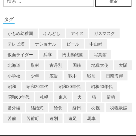
索:
ゲ
ー
タグ
シ
かもめ幼稚園
ふんどし
アイヌ
ガスマスク
ョ
テレビ塔
ナショナル
ビール
中山峠
ン
仮面ライダー
兵隊
円山動物園
写真館
北海道
取材
古丹別
国鉄
地獄大使
大阪
小学校
少年
広告
戦中
戦前
日南海岸
昭和
昭和20年代
昭和30年代
昭和40年代
昭和60年代
札幌
東京
犬
猫
留萌
番外編
結婚式
給食
縁日
羽幌
羽幌炭鉱
苫前
苫前町
遠別
遠足
馬車