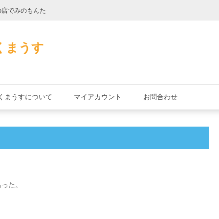
の店でみのもんた
壁に耳あり障子に
くまうす
くまうすについて
マイアカウント
お問合わせ
あった。