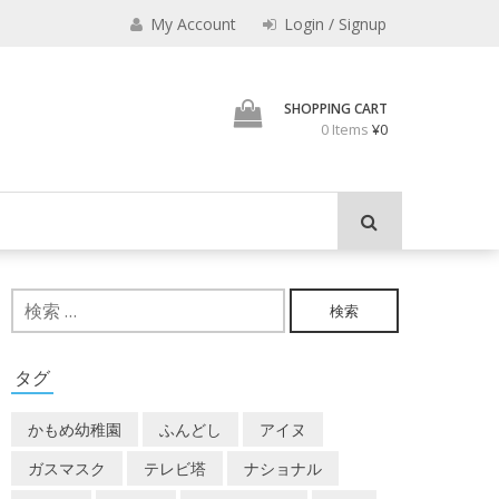
えなり
My Account
Login / Signup
魔法使いのべし
SHOPPING CART
0 Items
¥0
検
索:
タグ
かもめ幼稚園
ふんどし
アイヌ
ガスマスク
テレビ塔
ナショナル