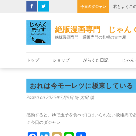
Skip
の缶詰
君とよくこ
今日のダジャレ
to
content
絶版漫画専門 じゃん
絶版漫画専門 通販専門の札幌の古本屋
トップ
ショップ
がらくた日記
じゃん
おれは今モーレツに板東している
Posted on
2026年7月9日
by
太田 諭
感動すると、ゆで玉子を食べずにはいられない飛雄馬で
＃今日のダジャレ