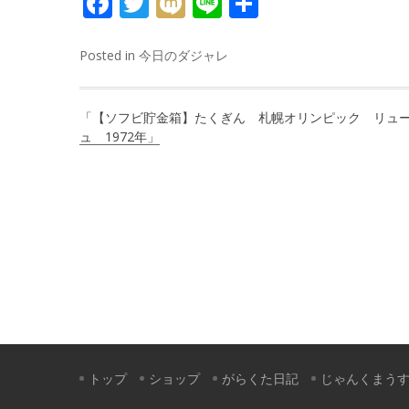
FACEBOOK
TWITTER
MIXI
LINE
共
有
Posted in
今日のダジャレ
投
「【ソフビ貯金箱】たくぎん 札幌オリンピック リュ
稿
ュ 1972年」
ナ
ビ
ゲ
ー
シ
ョ
ン
トップ
ショップ
がらくた日記
じゃんくまう