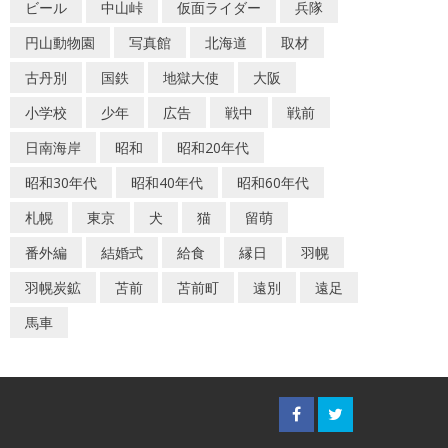
ビール
中山峠
仮面ライダー
兵隊
円山動物園
写真館
北海道
取材
古丹別
国鉄
地獄大使
大阪
小学校
少年
広告
戦中
戦前
日南海岸
昭和
昭和20年代
昭和30年代
昭和40年代
昭和60年代
札幌
東京
犬
猫
留萌
番外編
結婚式
給食
縁日
羽幌
羽幌炭鉱
苫前
苫前町
遠別
遠足
馬車