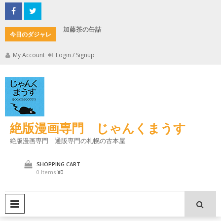
Skip
to
content
加藤茶の缶詰
君とよく
今日のダジャレ
My Account
Login / Signup
絶版漫画専門 じゃんくまうす
絶版漫画専門 通販専門の札幌の古本屋
SHOPPING CART
0 Items
¥0
PRIMARY MENU