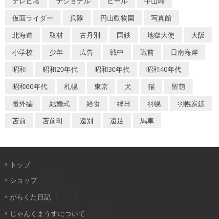
テレビ塔
ナショナル
ビール
中山峠
ョ
仮面ライダー
兵隊
円山動物園
写真館
ン
北海道
取材
古丹別
国鉄
地獄大使
大阪
小学校
少年
広告
戦中
戦前
日南海岸
昭和
昭和20年代
昭和30年代
昭和40年代
昭和60年代
札幌
東京
犬
猫
留萌
番外編
結婚式
給食
縁日
羽幌
羽幌炭鉱
苫前
苫前町
遠別
遠足
馬車
トップ
ショップ
がらくた日記
じゃんくまうすについて