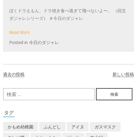
ぼくドラえもん、ドラ焼き食べ過ぎて飛べないよー。 （回文
ダジャレシリーズ） ＃今日のダジャレ
Read More
Posted in
今日のダジャレ
投
過去の投稿
新しい投稿
稿
ナ
検
索:
ビ
ゲ
タグ
ー
かもめ幼稚園
ふんどし
アイヌ
ガスマスク
シ