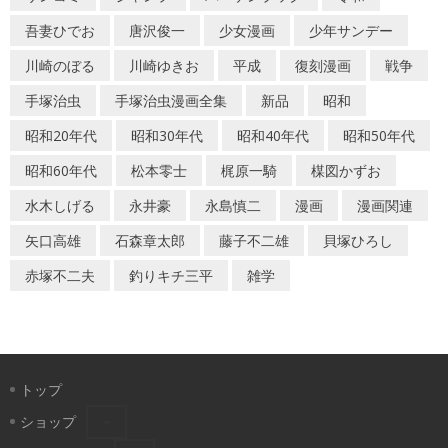
吾妻ひでお
唐沢俊一
少女漫画
少年サンデー
川崎のぼる
川崎ゆきお
平成
復刻漫画
戦争
手塚治虫
手塚治虫漫画全集
新品
昭和
昭和20年代
昭和30年代
昭和40年代
昭和50年代
昭和60年代
松本零士
梶原一騎
楳図かずお
水木しげる
永井豪
永島慎二
漫画
漫画関連
矢口高雄
石森章太郎
藤子不二雄
貝塚ひろし
赤塚不二夫
釣りキチ三平
雑学
トップ
ショップ