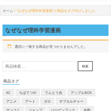
ホーム
/ “なぜなぜ理科学習漫画”に商品をタグ付けしました
なぜなぜ理科学習漫画
選択に一致する商品が見つかりませんでした。
検
検索
索
対
商品タグ
象:
KC
ちばてつや
てんとう虫
アップルBOX
アニメ
アート
ガロ
サブカルチャー
サンコミ
ジャンプ
バーゲンブック
令和