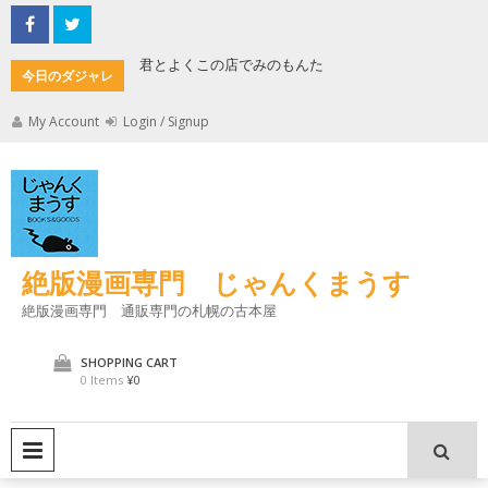
Skip
to
content
君とよくこの店でみのもんた
壁に耳あ
今日のダジャレ
My Account
Login / Signup
絶版漫画専門 じゃんくまうす
絶版漫画専門 通販専門の札幌の古本屋
SHOPPING CART
0 Items
¥0
PRIMARY MENU