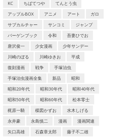
KC
ちばてつや
てんとう虫
アップルBOX
アニメ
アート
ガロ
サブカルチャー
サンコミ
ジャンプ
バーゲンブック
令和
吾妻ひでお
唐沢俊一
少女漫画
少年サンデー
川崎のぼる
川崎ゆきお
平成
復刻漫画
戦争
手塚治虫
手塚治虫漫画全集
新品
昭和
昭和20年代
昭和30年代
昭和40年代
昭和50年代
昭和60年代
松本零士
梶原一騎
楳図かずお
水木しげる
永井豪
永島慎二
漫画
漫画関連
矢口高雄
石森章太郎
藤子不二雄