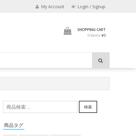
My Account
Login / Signup
君とよくこの店でみのも
SHOPPING CART
0 Items
¥0
検
検索
索
対
商品タグ
象: