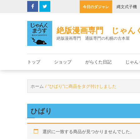
Skip
の決死圏
縄文式子機
今日のダジャレ
to
content
絶版漫画専門 じゃん
絶版漫画専門 通販専門の札幌の古本屋
トップ
ショップ
がらくた日記
じゃん
ホーム
/ “ひばり”に商品をタグ付けしました
ひばり
選択に一致する商品が見つかりませんでした。