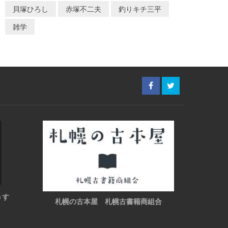
貝塚ひろし
赤塚不二夫
釣りキチ三平
雑学
うす
札幌の古本屋 札幌古書籍商組合