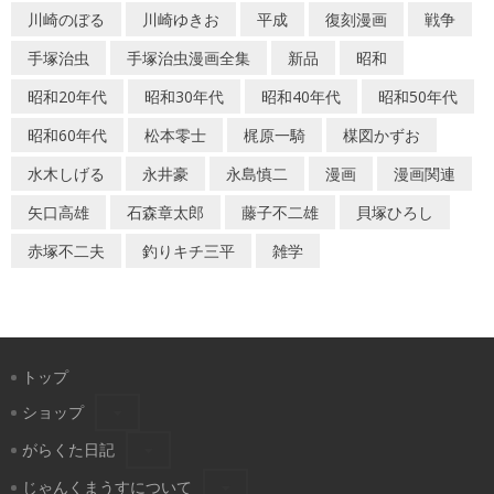
川崎のぼる
川崎ゆきお
平成
復刻漫画
戦争
手塚治虫
手塚治虫漫画全集
新品
昭和
昭和20年代
昭和30年代
昭和40年代
昭和50年代
昭和60年代
松本零士
梶原一騎
楳図かずお
水木しげる
永井豪
永島慎二
漫画
漫画関連
矢口高雄
石森章太郎
藤子不二雄
貝塚ひろし
赤塚不二夫
釣りキチ三平
雑学
トップ
ショップ
がらくた日記
じゃんくまうすについて