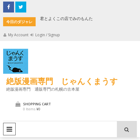
Skip
to
content
君とよくこの店でみのもんた
壁に耳あ
今日のダジャレ
My Account
Login / Signup
絶版漫画専門 じゃんくまうす
絶版漫画専門 通販専門の札幌の古本屋
SHOPPING CART
0 Items
¥0
PRIMARY MENU