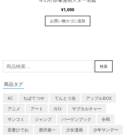
年1月/赤塚漫画スター名鑑
¥
1,000
お買い物カゴに追加
検
検索
索
対
商品タグ
象:
KC
ちばてつや
てんとう虫
アップルBOX
アニメ
アート
ガロ
サブカルチャー
サンコミ
ジャンプ
バーゲンブック
令和
吾妻ひでお
唐沢俊一
少女漫画
少年サンデー