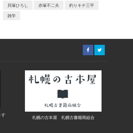
貝塚ひろし
赤塚不二夫
釣りキチ三平
雑学
うす
札幌の古本屋 札幌古書籍商組合