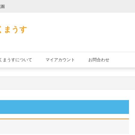
死圏
縄文式子機
くまうす
くまうすについて
マイアカウント
お問合わせ