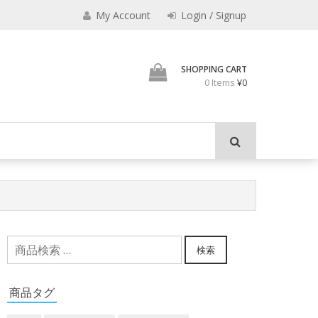
My Account
Login / Signup
加藤茶の缶詰
SHOPPING CART
0 Items
¥0
検
検索
索
対
商品タグ
象: