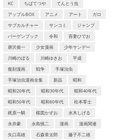
KC
ちばてつや
てんとう虫
アップルBOX
アニメ
アート
ガロ
サブカルチャー
サンコミ
ジャンプ
バーゲンブック
令和
吾妻ひでお
唐沢俊一
少女漫画
少年サンデー
川崎のぼる
川崎ゆきお
平成
復刻漫画
戦争
手塚治虫
手塚治虫漫画全集
新品
昭和
昭和20年代
昭和30年代
昭和40年代
昭和50年代
昭和60年代
松本零士
梶原一騎
楳図かずお
水木しげる
永井豪
永島慎二
漫画
漫画関連
矢口高雄
石森章太郎
藤子不二雄