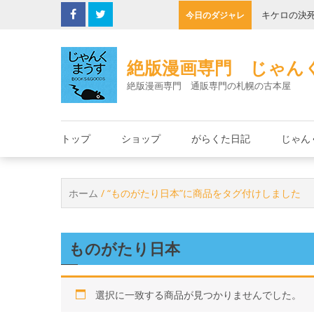
Skip
と朱里エイコ
キケロの決
今日のダジャレ
to
content
絶版漫画専門 じゃん
絶版漫画専門 通販専門の札幌の古本屋
トップ
ショップ
がらくた日記
じゃん
ホーム
/ “ものがたり日本”に商品をタグ付けしました
ものがたり日本
選択に一致する商品が見つかりませんでした。