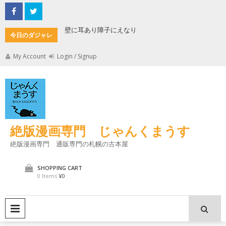
Skip
to
content
もんた
壁に耳あり障子にえなり
魔法使い
今日のダジャレ
My Account
Login / Signup
絶版漫画専門 じゃんくまうす
絶版漫画専門 通販専門の札幌の古本屋
SHOPPING CART
0 Items
¥0
PRIMARY MENU