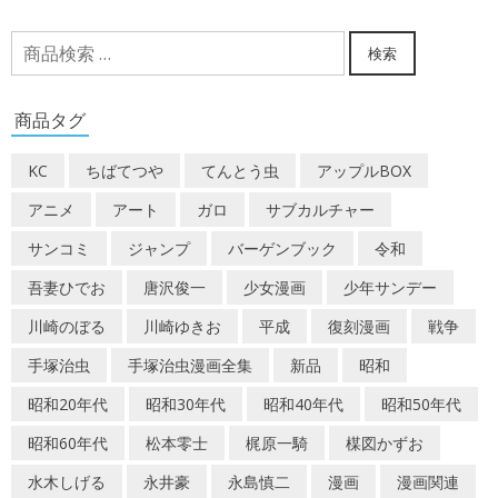
検
検索
索
対
商品タグ
象:
KC
ちばてつや
てんとう虫
アップルBOX
アニメ
アート
ガロ
サブカルチャー
サンコミ
ジャンプ
バーゲンブック
令和
吾妻ひでお
唐沢俊一
少女漫画
少年サンデー
川崎のぼる
川崎ゆきお
平成
復刻漫画
戦争
手塚治虫
手塚治虫漫画全集
新品
昭和
昭和20年代
昭和30年代
昭和40年代
昭和50年代
昭和60年代
松本零士
梶原一騎
楳図かずお
水木しげる
永井豪
永島慎二
漫画
漫画関連