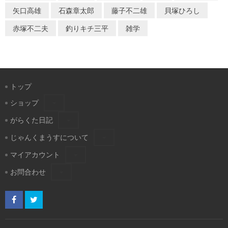
矢口高雄
石森章太郎
藤子不二雄
貝塚ひろし
赤塚不二夫
釣りキチ三平
雑学
トップ
ショップ
がらくた日記
じゃんくまうすについて
マイアカウント
お問合わせ