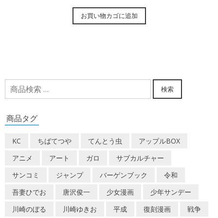
お買い物カゴに追加
検
検索
索
対
商品タグ
象:
KC
ちばてつや
てんとう虫
アップルBOX
アニメ
アート
ガロ
サブカルチャー
サンコミ
ジャンプ
バーゲンブック
令和
吾妻ひでお
唐沢俊一
少女漫画
少年サンデー
川崎のぼる
川崎ゆきお
平成
復刻漫画
戦争