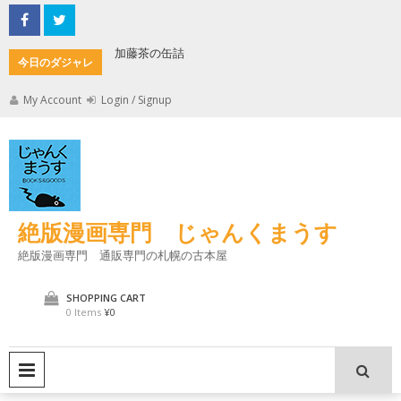
Skip
to
content
加藤茶の缶詰
君とよく
今日のダジャレ
My Account
Login / Signup
絶版漫画専門 じゃんくまうす
絶版漫画専門 通販専門の札幌の古本屋
SHOPPING CART
0 Items
¥0
PRIMARY MENU