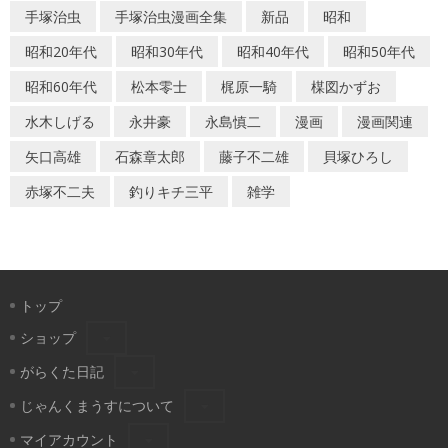
手塚治虫
手塚治虫漫画全集
新品
昭和
昭和20年代
昭和30年代
昭和40年代
昭和50年代
昭和60年代
松本零士
梶原一騎
楳図かずお
水木しげる
永井豪
永島慎二
漫画
漫画関連
矢口高雄
石森章太郎
藤子不二雄
貝塚ひろし
赤塚不二夫
釣りキチ三平
雑学
トップ
ショップ
がらくた日記
じゃんくまうすについて
マイアカウント