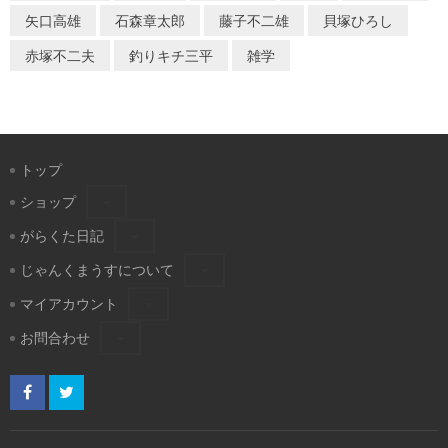
矢口高雄
石森章太郎
藤子不二雄
貝塚ひろし
赤塚不二夫
釣りキチ三平
雑学
トップ
ショップ
がらくた日記
じゃんくまうすについて
マイアカウント
お問合わせ