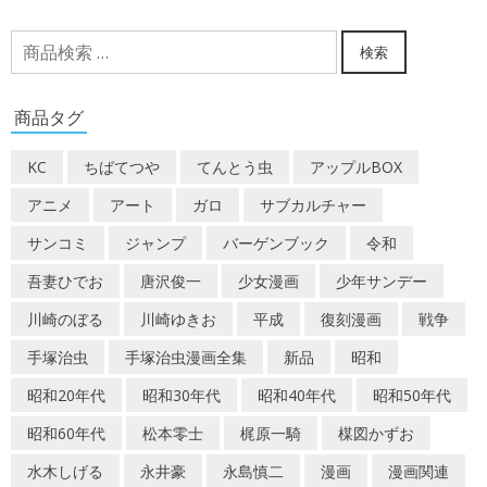
検
検索
索
対
商品タグ
象:
KC
ちばてつや
てんとう虫
アップルBOX
アニメ
アート
ガロ
サブカルチャー
サンコミ
ジャンプ
バーゲンブック
令和
吾妻ひでお
唐沢俊一
少女漫画
少年サンデー
川崎のぼる
川崎ゆきお
平成
復刻漫画
戦争
手塚治虫
手塚治虫漫画全集
新品
昭和
昭和20年代
昭和30年代
昭和40年代
昭和50年代
昭和60年代
松本零士
梶原一騎
楳図かずお
水木しげる
永井豪
永島慎二
漫画
漫画関連