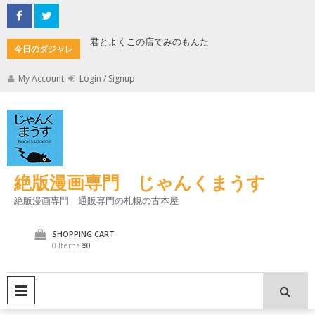
Skip
to
content
君とよくこの店でみのもんた
壁に耳あ
今日のダジャレ
My Account
Login / Signup
絶版漫画専門 じゃんくまうす
絶版漫画専門 通販専門の札幌の古本屋
SHOPPING CART
0 Items
¥0
PRIMARY MENU