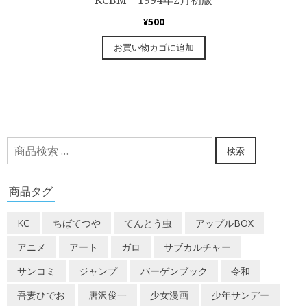
KCBM 1994年2月初版
¥
500
お買い物カゴに追加
検
検索
索
対
商品タグ
象:
KC
ちばてつや
てんとう虫
アップルBOX
アニメ
アート
ガロ
サブカルチャー
サンコミ
ジャンプ
バーゲンブック
令和
吾妻ひでお
唐沢俊一
少女漫画
少年サンデー