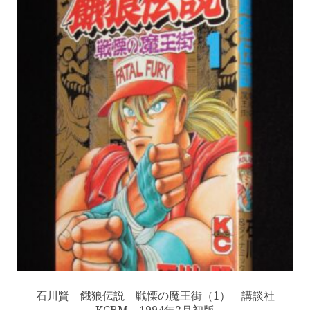
石川賢 餓狼伝説 戦慄の魔王街（1） 講談社