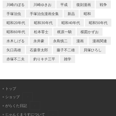
川崎のぼる
川崎ゆきお
平成
復刻漫画
戦争
手塚治虫
手塚治虫漫画全集
新品
昭和
昭和20年代
昭和30年代
昭和40年代
昭和50年代
昭和60年代
松本零士
梶原一騎
楳図かずお
水木しげる
永井豪
永島慎二
漫画
漫画関連
矢口高雄
石森章太郎
藤子不二雄
貝塚ひろし
赤塚不二夫
釣りキチ三平
雑学
トップ
ショップ
がらくた日記
じゃんくまうすについて