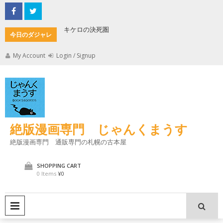
Skip
to
content
キケロの決死圏
縄文式子
今日のダジャレ
My Account
Login / Signup
絶版漫画専門 じゃんくまうす
絶版漫画専門 通販専門の札幌の古本屋
SHOPPING CART
0 Items
¥0
PRIMARY MENU