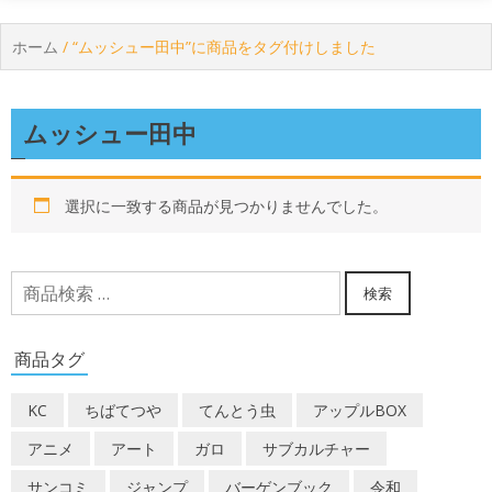
ホーム
/ “ムッシュー田中”に商品をタグ付けしました
ムッシュー田中
選択に一致する商品が見つかりませんでした。
検
検索
索
対
商品タグ
象:
KC
ちばてつや
てんとう虫
アップルBOX
アニメ
アート
ガロ
サブカルチャー
サンコミ
ジャンプ
バーゲンブック
令和