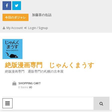
Skip
to
content
加藤茶の缶詰
君とよく
今日のダジャレ
My Account
Login / Signup
絶版漫画専門 じゃんくまうす
絶版漫画専門 通販専門の札幌の古本屋
SHOPPING CART
0 Items
¥0
PRIMARY MENU