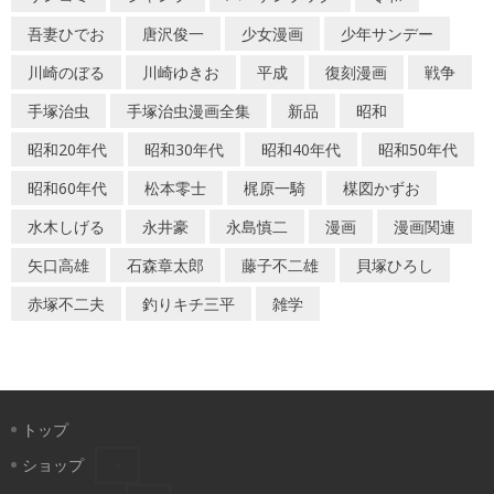
吾妻ひでお
唐沢俊一
少女漫画
少年サンデー
川崎のぼる
川崎ゆきお
平成
復刻漫画
戦争
手塚治虫
手塚治虫漫画全集
新品
昭和
昭和20年代
昭和30年代
昭和40年代
昭和50年代
昭和60年代
松本零士
梶原一騎
楳図かずお
水木しげる
永井豪
永島慎二
漫画
漫画関連
矢口高雄
石森章太郎
藤子不二雄
貝塚ひろし
赤塚不二夫
釣りキチ三平
雑学
トップ
ショップ