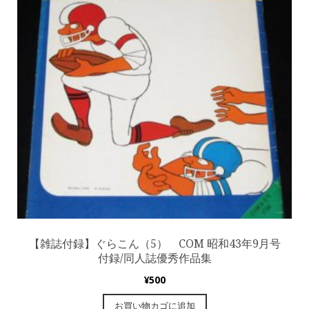
【雑誌付録】ぐらこん（5） COM 昭和43年9月号
付録/同人誌優秀作品集
¥
500
お買い物カゴに追加