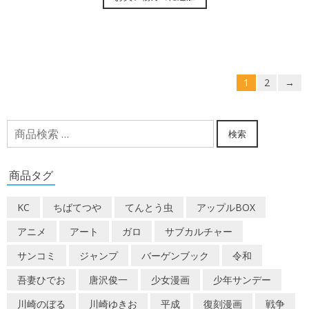
1
2
→
検
検索
索
対
商品タグ
象:
KC
ちばてつや
てんとう虫
アップルBOX
アニメ
アート
ガロ
サブカルチャー
サンコミ
ジャンプ
バーゲンブック
令和
吾妻ひでお
唐沢俊一
少女漫画
少年サンデー
川崎のぼる
川崎ゆきお
平成
復刻漫画
戦争