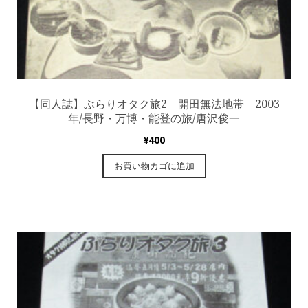
【同人誌】ぶらりオタク旅2 開田無法地帯 2003
年/長野・万博・能登の旅/唐沢俊一
¥
400
お買い物カゴに追加