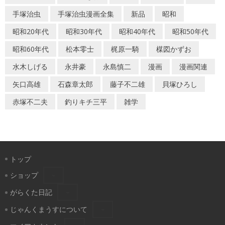
手塚治虫
手塚治虫漫画全集
新品
昭和
昭和20年代
昭和30年代
昭和40年代
昭和50年代
昭和60年代
松本零士
梶原一騎
楳図かずお
水木しげる
永井豪
永島慎二
漫画
漫画関連
矢口高雄
石森章太郎
藤子不二雄
貝塚ひろし
赤塚不二夫
釣りキチ三平
雑学
トップ
ショップ
がらくた日記
じゃんくまうすについて