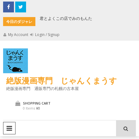
Skip
to
content
君とよくこの店でみのもんた
壁に耳あり障
今日のダジャレ
My Account
Login / Signup
絶版漫画専門 じゃんくまうす
絶版漫画専門 通販専門の札幌の古本屋
SHOPPING CART
0 Items
¥0
PRIMARY MENU