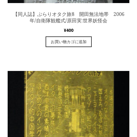
【同人誌】ぶらりオタク旅8 開田無法地帯 2006
年/自衛隊観艦式/原田実:世界妖怪会
¥
400
お買い物カゴに追加