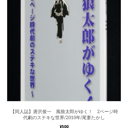
【同人誌】唐沢俊一 風狼太郎がゆく！ 2ページ時
代劇のステキな世界/2010年/尾妻たかし
¥
500