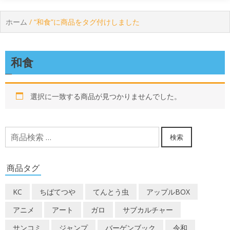
ホーム
/ “和食”に商品をタグ付けしました
和食
選択に一致する商品が見つかりませんでした。
検
検索
索
対
商品タグ
象:
KC
ちばてつや
てんとう虫
アップルBOX
アニメ
アート
ガロ
サブカルチャー
サンコミ
ジャンプ
バーゲンブック
令和