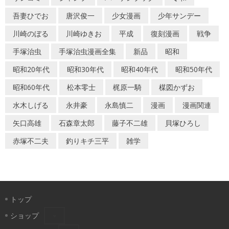
吾妻ひでお
唐沢俊一
少女漫画
少年サンデー
川崎のぼる
川崎ゆきお
平成
復刻漫画
戦争
手塚治虫
手塚治虫漫画全集
新品
昭和
昭和20年代
昭和30年代
昭和40年代
昭和50年代
昭和60年代
松本零士
梶原一騎
楳図かずお
水木しげる
永井豪
永島慎二
漫画
漫画関連
矢口高雄
石森章太郎
藤子不二雄
貝塚ひろし
赤塚不二夫
釣りキチ三平
雑学
トップ
ショップ