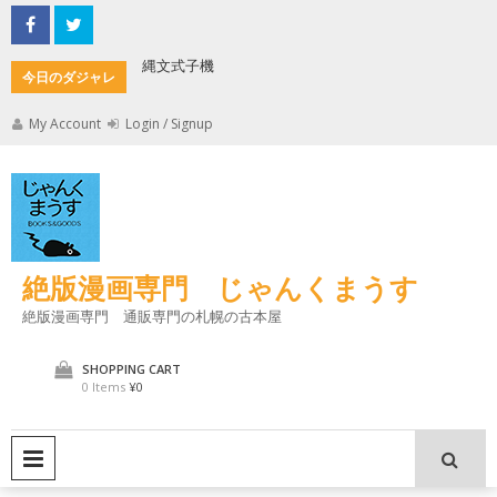
Skip
to
content
縄文式子機
加藤茶の
今日のダジャレ
My Account
Login / Signup
絶版漫画専門 じゃんくまうす
絶版漫画専門 通販専門の札幌の古本屋
SHOPPING CART
0 Items
¥0
PRIMARY MENU