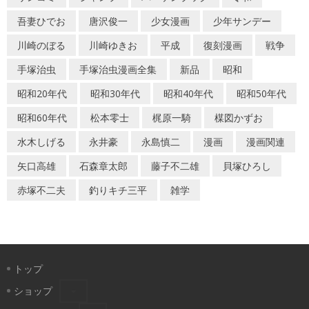
吾妻ひでお
唐沢俊一
少女漫画
少年サンデー
川崎のぼる
川崎ゆきお
平成
復刻漫画
戦争
手塚治虫
手塚治虫漫画全集
新品
昭和
昭和20年代
昭和30年代
昭和40年代
昭和50年代
昭和60年代
松本零士
梶原一騎
楳図かずお
水木しげる
永井豪
永島慎二
漫画
漫画関連
矢口高雄
石森章太郎
藤子不二雄
貝塚ひろし
赤塚不二夫
釣りキチ三平
雑学
トップ
ショップ