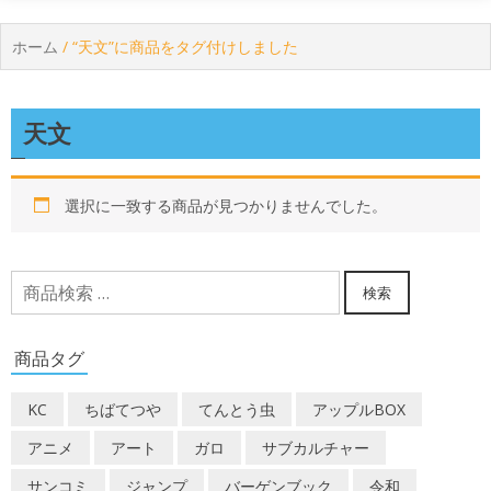
ホーム
/ “天文”に商品をタグ付けしました
天文
選択に一致する商品が見つかりませんでした。
検
検索
索
対
商品タグ
象:
KC
ちばてつや
てんとう虫
アップルBOX
アニメ
アート
ガロ
サブカルチャー
サンコミ
ジャンプ
バーゲンブック
令和