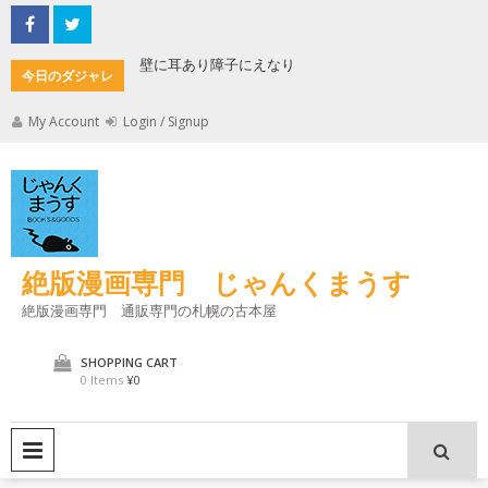
Skip
to
content
もんた
壁に耳あり障子にえなり
魔法使い
今日のダジャレ
My Account
Login / Signup
絶版漫画専門 じゃんくまうす
絶版漫画専門 通販専門の札幌の古本屋
SHOPPING CART
0 Items
¥0
PRIMARY MENU