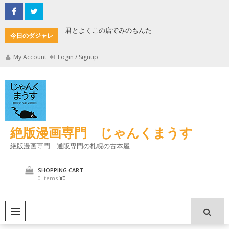
Skip
to
content
君とよくこの店でみのもんた
壁に耳あ
今日のダジャレ
My Account
Login / Signup
絶版漫画専門 じゃんくまうす
絶版漫画専門 通販専門の札幌の古本屋
SHOPPING CART
0 Items
¥0
PRIMARY MENU