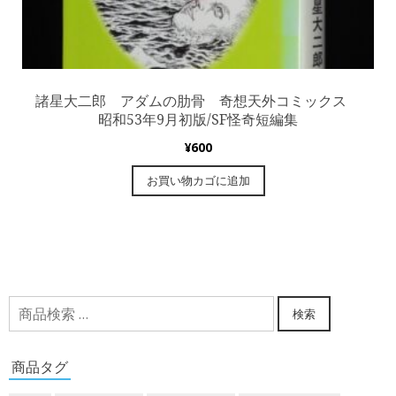
諸星大二郎 アダムの肋骨 奇想天外コミックス
昭和53年9月初版/SF怪奇短編集
¥
600
お買い物カゴに追加
検
検索
索
対
商品タグ
象: