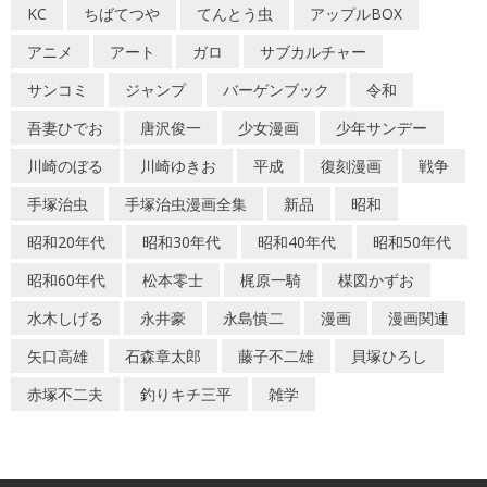
KC
ちばてつや
てんとう虫
アップルBOX
アニメ
アート
ガロ
サブカルチャー
サンコミ
ジャンプ
バーゲンブック
令和
吾妻ひでお
唐沢俊一
少女漫画
少年サンデー
川崎のぼる
川崎ゆきお
平成
復刻漫画
戦争
手塚治虫
手塚治虫漫画全集
新品
昭和
昭和20年代
昭和30年代
昭和40年代
昭和50年代
昭和60年代
松本零士
梶原一騎
楳図かずお
水木しげる
永井豪
永島慎二
漫画
漫画関連
矢口高雄
石森章太郎
藤子不二雄
貝塚ひろし
赤塚不二夫
釣りキチ三平
雑学